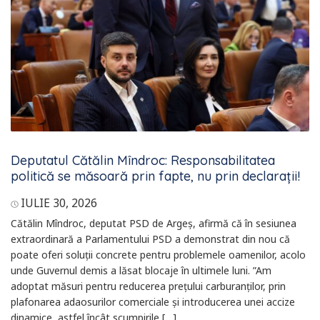
Deputatul Cătălin Mîndroc: Responsabilitatea
politică se măsoară prin fapte, nu prin declarații!
IULIE 30, 2026
Cătălin Mîndroc, deputat PSD de Argeș, afirmă că în sesiunea
extraordinară a Parlamentului PSD a demonstrat din nou că
poate oferi soluții concrete pentru problemele oamenilor, acolo
unde Guvernul demis a lăsat blocaje în ultimele luni. ”Am
adoptat măsuri pentru reducerea prețului carburanților, prin
plafonarea adaosurilor comerciale și introducerea unei accize
dinamice, astfel încât scumpirile […]