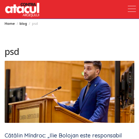
Home
blog
psd
Skip
to
content
psd
Cătălin Mîndroc: „Ilie Bolojan este responsabil