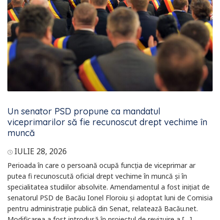
Un senator PSD propune ca mandatul
viceprimarilor să fie recunoscut drept vechime în
muncă
IULIE 28, 2026
Perioada în care o persoană ocupă funcția de viceprimar ar
putea fi recunoscută oficial drept vechime în muncă și în
specialitatea studiilor absolvite. Amendamentul a fost inițiat de
senatorul PSD de Bacău Ionel Floroiu și adoptat luni de Comisia
pentru administrație publică din Senat, relatează Bacău.net.
Modificarea a fost introdusă în proiectul de revizuire a […]