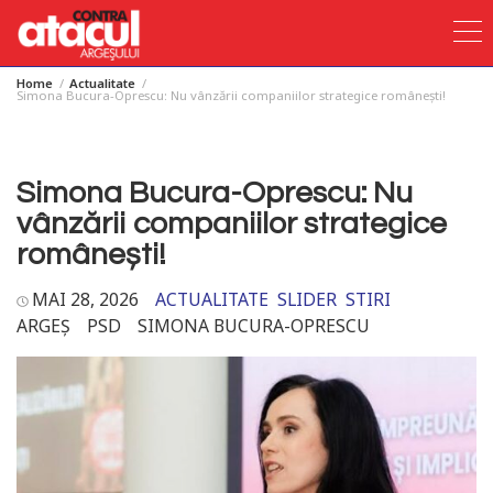
Home
Actualitate
Skip
Simona Bucura-Oprescu: Nu vânzării companiilor strategice românești!
to
content
Simona Bucura-Oprescu: Nu
vânzării companiilor strategice
românești!
MAI 28, 2026
ACTUALITATE
SLIDER
STIRI
ARGEȘ
PSD
SIMONA BUCURA-OPRESCU