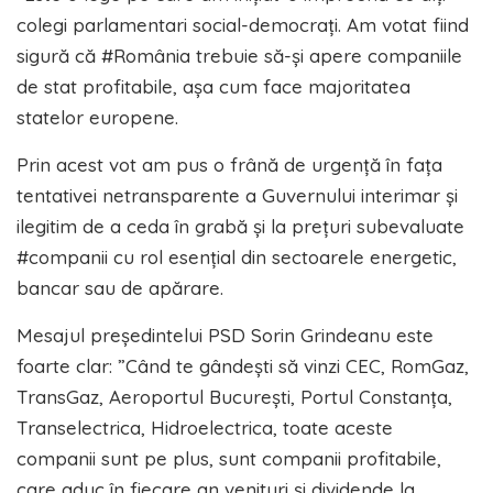
colegi parlamentari social-democrați. Am votat fiind
sigură că #România trebuie să-și apere companiile
de stat profitabile, așa cum face majoritatea
statelor europene.
Prin acest vot am pus o frână de urgență în fața
tentativei netransparente a Guvernului interimar și
ilegitim de a ceda în grabă și la prețuri subevaluate
#companii cu rol esențial din sectoarele energetic,
bancar sau de apărare.
Mesajul președintelui PSD Sorin Grindeanu este
foarte clar: ”Când te gândești să vinzi CEC, RomGaz,
TransGaz, Aeroportul București, Portul Constanța,
Transelectrica, Hidroelectrica, toate aceste
companii sunt pe plus, sunt companii profitabile,
care aduc în fiecare an venituri și dividende la