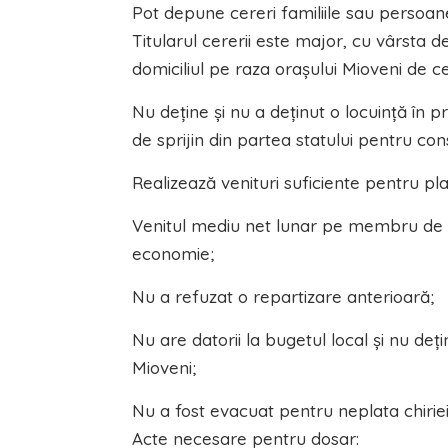
Pot depune cereri familiile sau persoan
Titularul cererii este major, cu vârsta de
domiciliul pe raza orașului Mioveni de ce
Nu deține și nu a deținut o locuință în p
de sprijin din partea statului pentru con
Realizează venituri suficiente pentru plata
Venitul mediu net lunar pe membru de fa
economie;
Nu a refuzat o repartizare anterioară;
Nu are datorii la bugetul local și nu deți
Mioveni;
Nu a fost evacuat pentru neplata chiriei și
Acte necesare pentru dosar: