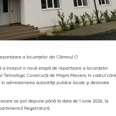
epartizare a locuințelor din Căminul C!
 a început o nouă etapă de repartizare a locuințelor
ul Tehnologic Construcții de Mașini Mioveni, în cadrul căre
 în administrarea autorității publice locale și destinate
esare se pot depune până la data de 1 iunie 2026, la
partimentul Registratură.