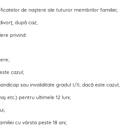
tificatelor de naștere ale tuturor membrilor familiei;
divorț, după caz;
ere privind:
nere;
este cazul;
ndicap sau invaliditate gradul I/II, dacă este cazul;
aj etc.) pentru ultimele 12 luni;
ui;
miliei cu vârsta peste 18 ani;