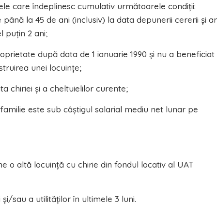
ele care îndeplinesc cumulativ următoarele condiții:
 până la 45 de ani (inclusiv) la data depunerii cererii și a
l puțin 2 ani;
roprietate după data de 1 ianuarie 1990 și nu a beneficiat
struirea unei locuințe;
 chiriei și a cheltuielilor curente;
milie este sub câștigul salarial mediu net lunar pe
ne o altă locuință cu chirie din fondul locativ al UAT
/sau a utilităților în ultimele 3 luni.