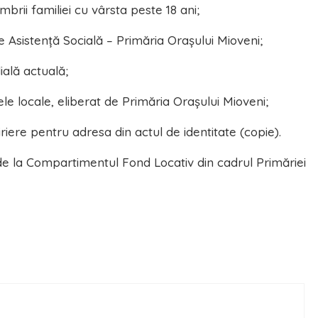
brii familiei cu vârsta peste 18 ani;
 Asistență Socială – Primăria Orașului Mioveni;
ială actuală;
xele locale, eliberat de Primăria Orașului Mioveni;
riere pentru adresa din actul de identitate (copie).
 de la Compartimentul Fond Locativ din cadrul Primăriei
ă