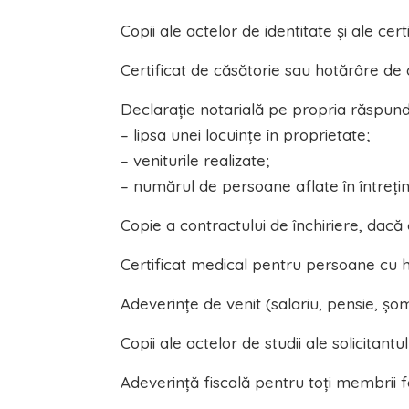
Copii ale actelor de identitate și ale cer
Certificat de căsătorie sau hotărâre de 
Declarație notarială pe propria răspund
– lipsa unei locuințe în proprietate;
– veniturile realizate;
– numărul de persoane aflate în întreți
Copie a contractului de închiriere, dacă 
Certificat medical pentru persoane cu ha
Adeverințe de venit (salariu, pensie, șom
Copii ale actelor de studii ale solicitantul
Adeverință fiscală pentru toți membrii fa