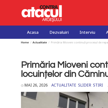
Acasa
Dezvaluiri
Interviu
Home
Actualitate
Primăria Mioveni continuă procesul de repar
Skip
to
content
Primăria Mioveni cont
locuințelor din Căminu
MAI 26, 2026
ACTUALITATE
SLIDER
STIRI