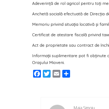
Adeverință de rol agricol pentru toți mem
Anchetă socială efectuată de Direcția de
Memoriu privind situația locativă și famil
Certificat de atestare fiscală privind ta
Act de proprietate sau contract de închi
Informații suplimentare pot fi obținute
Orașului Mioveni.
Facebook
Twitter
Email
Partajeaz
Maia Simoiu