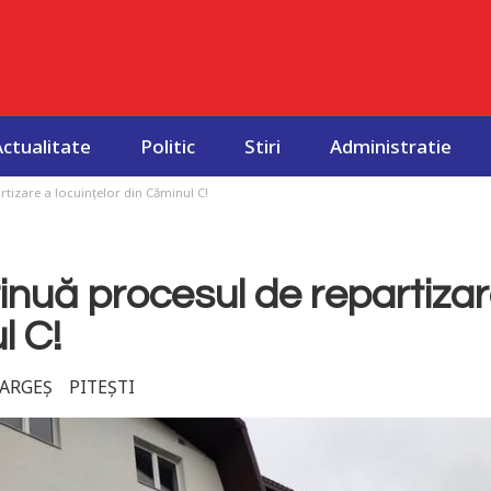
Actualitate
Politic
Stiri
Administratie
tizare a locuințelor din Căminul C!
inuă procesul de repartizar
l C!
ARGEȘ
PITEȘTI