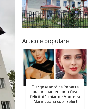
Articole populare
O argeşeancă ce împarte
bucurii oamenilor a fost
felicitată chiar de Andreea
Marin , zâna suprizelor!