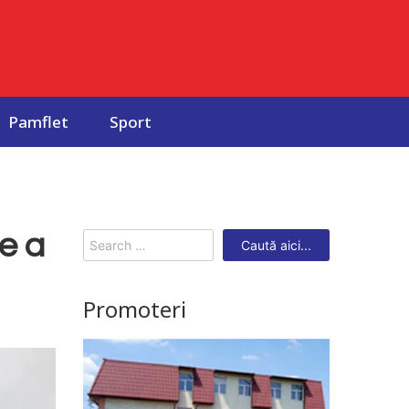
Pamflet
Sport
e a
Search
for:
Promoteri