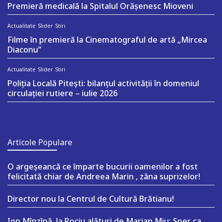
Premieră medicală la Spitalul Orășenesc Mioveni
Actualitate
Slider
Stiri
Filme în premieră la Cinematograful de artă „Mircea
Diaconu”
Actualitate
Slider
Stiri
Poliția Locală Pitești: bilanțul activității în domeniul
circulației rutiere – iulie 2026
Articole Populare
O argeşeancă ce împarte bucurii oamenilor a fost
felicitată chiar de Andreea Marin , zâna suprizelor!
Director nou la Centrul de Cultură Brătianu!
Ion Mînzînă, la Rociu alături de Marian Miu: Sper ca