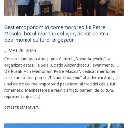
Gest emoționant la comemorarea lui Petre
Măsală: bățul marelui călușar, donat pentru
patrimoniul cultural argeșean
MAI 26, 2026
Consiliul Județean Argeș, prin Centrul „Doina Argeșului”, a
organizat astăzi, la Sala „Costin Alexandrescu”, evenimentul „…
De Rusalii – In Memoriam Petre Măsală”, dedicat memoriei
celui care a fost primul „Tezaur Uman Viu” al județului Argeș și
unul dintre cei mai importanți păstrători ai tradiției călușului
românesc. Manifestarea a reunit artiști, oameni de cultură,
reprezentanți ai […]
CITEȘTE MAI MULT...