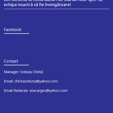
echipa noastră să fie învingătoare!
Facebook
Contact
Manager: Steluța Chiriță
Email: chiritasteluta@yahoo.com
Email Redacție: atacarges@yahoo.com