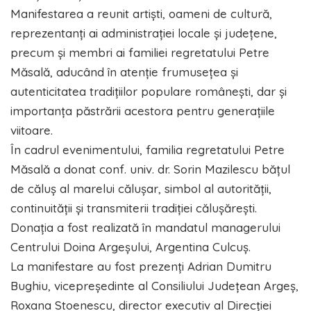
Manifestarea a reunit artiști, oameni de cultură,
reprezentanți ai administrației locale și județene,
precum și membri ai familiei regretatului Petre
Măsală, aducând în atenție frumusețea și
autenticitatea tradițiilor populare românești, dar și
importanța păstrării acestora pentru generațiile
viitoare.
În cadrul evenimentului, familia regretatului Petre
Măsală a donat conf. univ. dr. Sorin Mazilescu bățul
de căluș al marelui călușar, simbol al autorității,
continuității și transmiterii tradiției călușărești.
Donația a fost realizată în mandatul managerului
Centrului Doina Argeșului, Argentina Culcuș.
La manifestare au fost prezenți Adrian Dumitru
Bughiu, vicepreședinte al Consiliului Județean Argeș,
Roxana Stoenescu, director executiv al Direcției