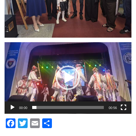
Player
video
00:00
00:56
Facebook
Twitter
Email
Partajează