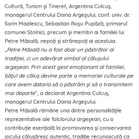
Cultură, Turism și Tineret, Argentina Culcuș,
managerul Centrului Doina Argeșului, conf. univ. dr.
Sorin Mazilescu, Sebastian Roșu Pupăză, primarul
comunei Stolnici, precum și membri ai familiei lui
Petre Măsală, nepoți și strănepoți ai acestuia.
„
Petre Măsală nu a fost doar un păstrător al
tradiției, ci un adevărat simbol al călușului
argeșean. Prin acest gest emoționant al familiei,
bățul de căluș devine parte a memoriei culturale pe
care avem datoria să o păstrăm și să o transmitem
mai departe
”, a declarat Argentina Culcuș,
managerul Centrului Doina Argeșului.
Petre Măsală rămâne una dintre personalitățile
reprezentative ale folclorului argeșean, cu o
contribuție esențială la promovarea și conservarea
jocului călușăresc autentic, tradiție recunoscută ca