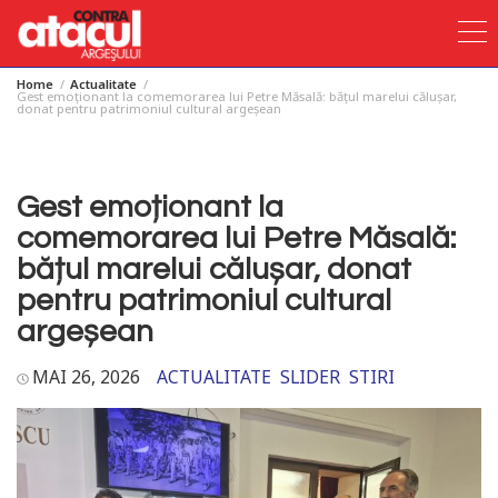
Home
Actualitate
Skip
Gest emoționant la comemorarea lui Petre Măsală: bățul marelui călușar,
donat pentru patrimoniul cultural argeșean
to
content
Gest emoționant la
comemorarea lui Petre Măsală:
bățul marelui călușar, donat
pentru patrimoniul cultural
argeșean
MAI 26, 2026
ACTUALITATE
SLIDER
STIRI