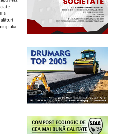
tești Fest
ciate
fiti
 alături
icipiului