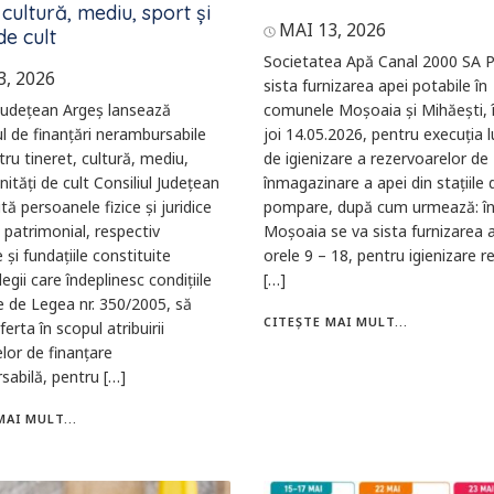
, cultură, mediu, sport și
MAI 13, 2026
de cult
Societatea Apă Canal 2000 SA Pi
3, 2026
sista furnizarea apei potabile în
 Județean Argeș lansează
comunele Moșoaia și Mihăești, î
 de finanțări nerambursabile
joi 14.05.2026, pentru execuția l
ru tineret, cultură, mediu,
de igienizare a rezervoarelor de
nități de cult Consiliul Judeţean
înmagazinare a apei din stațiile 
tă persoanele fizice şi juridice
pompare, după cum urmează: î
 patrimonial, respectiv
Moșoaia se va sista furnizarea a
e şi fundaţiile constituite
orele 9 – 18, pentru igienizare r
egii care îndeplinesc condiţiile
[…]
 de Legea nr. 350/2005, să
CITEȘTE MAI MULT...
erta în scopul atribuirii
lor de finanţare
abilă, pentru […]
MAI MULT...