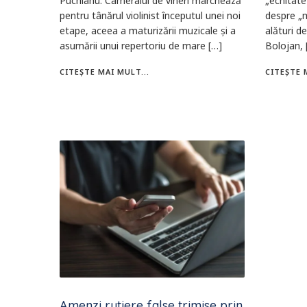
Puchianu. Cameralul de vineri marchează
„echitate
pentru tânărul violinist începutul unei noi
despre „m
etape, aceea a maturizării muzicale și a
alături de 
asumării unui repertoriu de mare […]
Bolojan, 
CITEȘTE MAI MULT...
CITEȘTE 
Amenzi rutiere false trimise prin