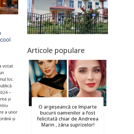
u
lcool
Articole populare
a votat
un
mul loc
ublică.
2024 –
rea şi
ntru
O argeşeancă ce împarte
re a unor
bucurii oamenilor a fost
felicitată chiar de Andreea
rdinii şi
Marin , zâna suprizelor!