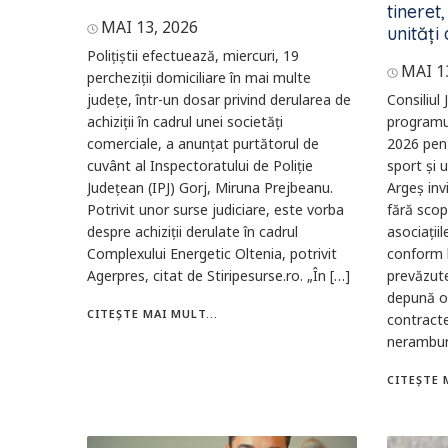
tineret
MAI 13, 2026
unități 
Poliţiştii efectuează, miercuri, 19
MAI 1
percheziţii domiciliare în mai multe
judeţe, într-un dosar privind derularea de
Consiliul
achiziţii în cadrul unei societăţi
programul
comerciale, a anunţat purtătorul de
2026 pent
cuvânt al Inspectoratului de Poliţie
sport și u
Judeţean (IPJ) Gorj, Miruna Prejbeanu.
Argeş invi
Potrivit unor surse judiciare, este vorba
fără scop
despre achiziţii derulate în cadrul
asociaţiil
Complexului Energetic Oltenia, potrivit
conform l
Agerpres, citat de Stiripesurse.ro. „În […]
prevăzute
depună of
CITEȘTE MAI MULT...
contracte
neramburs
CITEȘTE 