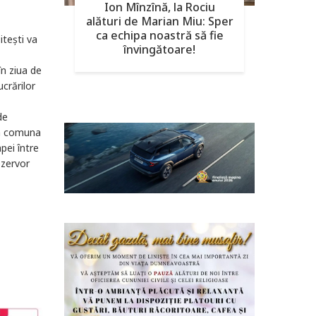
Ion Mînzînă, la Rociu
alături de Marian Miu: Sper
ca echipa noastră să fie
teşti va
învingătoare!
n ziua de
ucrărilor
de
n comuna
pei între
ezervor