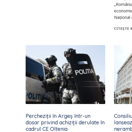
„România 
economică
Național 
CITEȘTE 
Percheziții în Argeș într-un
Consili
dosar privind achiziţii derulate în
lanseaz
cadrul CE Oltenia
neramb