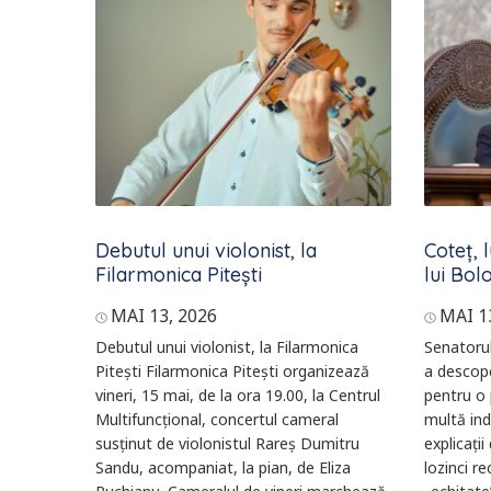
Debutul unui violonist, la
Coteț, 
Filarmonica Pitești
lui Bol
MAI 13, 2026
MAI 1
Debutul unui violonist, la Filarmonica
Senatoru
Pitești Filarmonica Pitești organizează
a descope
vineri, 15 mai, de la ora 19.00, la Centrul
pentru o 
Multifuncțional, concertul cameral
multă in
susținut de violonistul Rareș Dumitru
explicații
Sandu, acompaniat, la pian, de Eliza
lozinci re