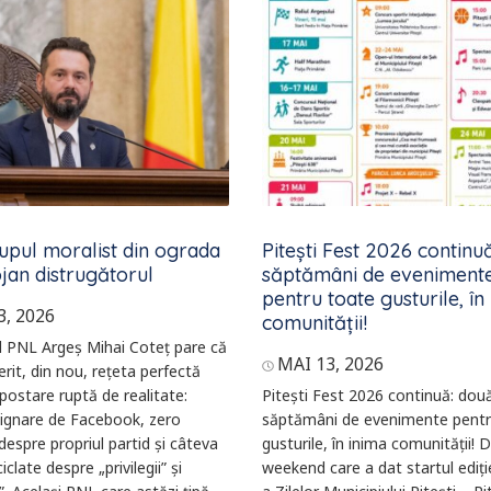
lupul moralist din ograda
Pitești Fest 2026 continu
ojan distrugătorul
săptămâni de eveniment
pentru toate gusturile, în
3, 2026
comunității!
l PNL Argeș Mihai Coteț pare că
MAI 13, 2026
rit, din nou, rețeta perfectă
postare ruptă de realitate:
Pitești Fest 2026 continuă: dou
dignare de Facebook, zero
săptămâni de evenimente pentr
 despre propriul partid și câteva
gusturile, în inima comunității! 
ciclate despre „privilegii” și
weekend care a dat startul ediți