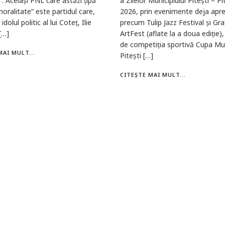
”. Același PNL care astăzi țipă
a Zilelor Municipiului Pitești – Pi
oralitate” este partidul care,
2026, prin evenimente deja apre
idolul politic al lui Coteț, Ilie
precum Tulip Jazz Festival și Graf
[…]
ArtFest (aflate la a doua ediție),
de competiția sportivă Cupa Mun
MAI MULT...
Pitești […]
CITEȘTE MAI MULT...