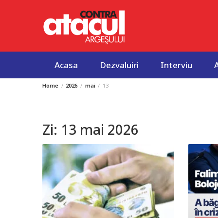
Acasa
Dezvaluiri
Interviu
Home
2026
mai
13
Skip
to
content
Zi:
13 mai 2026