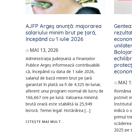
AJFP Argeş anunţă: majorarea
Gentea:
salariului minim brut pe țară,
rezultat
începând cu 1 iulie 2026
econom
unilate
MAI 13, 2026
Bolojan
echilib
Administrația Județeană a Finanțelor
protecț
Publice Argeș informează contribuabilii
econom
că, începând cu data de 1 iulie 2026,
salariul de bază minim brut pe țară
MAI 1
garantat în plată va fi de 4.325 lei lunar,
aferent unui program normal de lucru de
România a
166,667 ore pe lună. Valoarea minimă
potrivit 
brută orară este stabilită la 25,949
Institutu
lei/oră. Temei legal: Hotărârea […]
indică o
primul tr
CITEȘTE MAI MULT...
scăderea 
2025 pe s