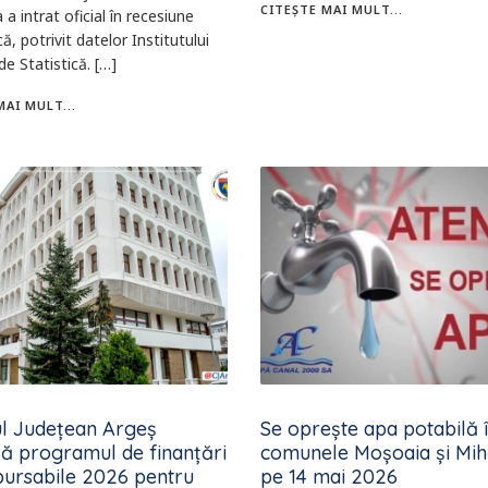
CITEȘTE MAI MULT...
a intrat oficial în recesiune
, potrivit datelor Institutului
de Statistică. […]
MAI MULT...
ul Județean Argeș
Se oprește apa potabilă 
ă programul de finanțări
comunele Moșoaia și Mihă
ursabile 2026 pentru
pe 14 mai 2026