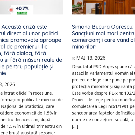
 Această criză este
Simona Bucura Oprescu:
ul direct al unor politici
Sancțiuni mai mari pentr
ice promovate aproape
comercianții care vând a
ral de premierul Ilie
minorilor!
, fără dialog, fără
MAI 13, 2026
ru și fără măsuri reale de
ie pentru populație și
Deputatul PSD Argeș spune că 
ie
astăzi în Parlamentul României 
proiect de lege care pune pe pri
3, 2026
protecția minorilor și siguranța p
 intrat oficial în recesiune,
Este vorba despre PL-x nr. 132/
informațiilor publicate miercuri de
Proiect de Lege pentru modifica
l Național de Statistică, care
completarea Legii nr.61/1991 pe
 scădere economică de 1,5% în
sancţionarea faptelor de încălca
imestru din acest an, după
norme de convieţuire socială, a o
de 1,5% în ultimul trimestru din
[…]
erie brută ajustată sezonier.