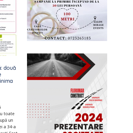
ă: două
e
 inima
ă
u toate
După un
ei a 34-a