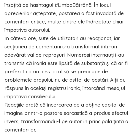
însoțită de hashtagul #LimbaBătrână. În locul
aprecierilor așteptate, postarea a fost invadată de
comentarii critice, multe dintre ele îndreptate chiar
împotriva autorului.
În câteva ore, sute de utilizatori au reacționat, iar
secțiunea de comentarii s-a transformat într-un
adevărat val de reproșuri. Numeroși internauți i-au
transmis că ironia este lipsită de substanță și că ar fi
preferat ca un ales local să se preocupe de
problemele orașului, nu de astfel de postări. Alții au
răspuns în același registru ironic, întorcând mesajul
împotriva consilierului.
Reacțiile arată că încercarea de a obține capital de
imagine printr-o postare sarcastică a produs efectul
invers, transformându-l pe autor în principala țintă a
comentariilor.