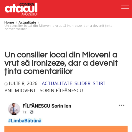
Home
Actualitate
Skip
Un consilier local din Mioveni a vrut să ironizeze, dar a devenit ținta
comentariilor
to
content
Un consilier local din Mioveni a
vrut să ironizeze, dar a devenit
ținta comentariilor
IULIE 8, 2026
ACTUALITATE
SLIDER
STIRI
PNL MIOVENI
SORIN FÎLFĂNESCU