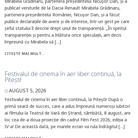
Mirabela Grădinaru, partenera președintelui Nicușor Dan, și-a
publicat veniturile de la Dacia-Renault Mirabela Grădinaru,
partenera președintelui României, Nicușor Dan, și-a făcut
publice declarațiile de avere și de interese, într-un gest pe care
șeful statului îl descrie drept unul de transparență. „În spiritul
transparenței și pentru a înlătura orice speculații, am decis
împreună cu Mirabela să […]
CITEȘTE MAI MULT...
Festivalul de cinema în aer liber continuă, la
Pitești!
AUGUST 5, 2026
Festivalul de cinema în aer liber continuă, la Pitești! După o
primă seară de succes, care a adus împreună numeroși iubitori
ai filmului la Teatrul de Vară din Ștrand, sâmbătă, 8 august, are
loc cea de-a doua proiecție din cadrul Film Fest 2026, ediția a
IV-a! De această dată, pe marele ecran va rula îndrăgitul […]