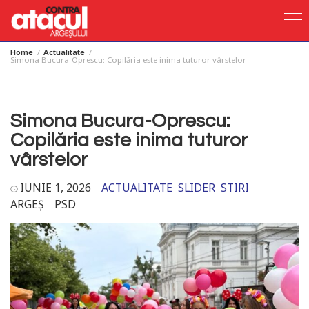
Home
Actualitate
Skip
Simona Bucura-Oprescu: Copilăria este inima tuturor vârstelor
to
content
Simona Bucura-Oprescu:
Copilăria este inima tuturor
vârstelor
IUNIE 1, 2026
ACTUALITATE
SLIDER
STIRI
ARGEȘ
PSD