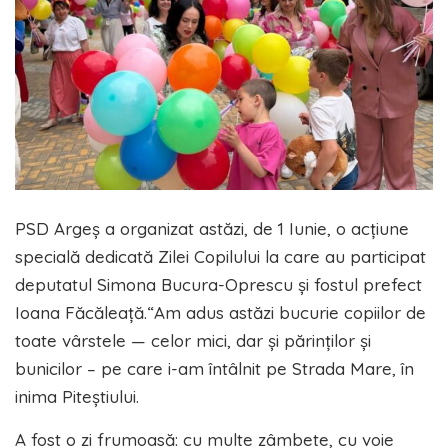
PSD Argeș a organizat astăzi, de 1 Iunie, o acțiune
specială dedicată Zilei Copilului la care au participat
deputatul Simona Bucura-Oprescu și fostul prefect
Ioana Făcăleață.“Am adus astăzi bucurie copiilor de
toate vârstele — celor mici, dar și părinților și
bunicilor – pe care i-am întâlnit pe Strada Mare, în
inima Piteștiului.
A fost o zi frumoasă: cu multe zâmbete, cu voie