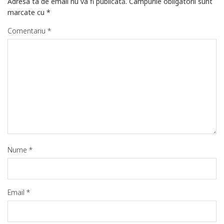
Adresa ta de email nu va fi publicată.
Câmpurile obligatorii sunt
marcate cu
*
Comentariu
*
Nume
*
Email
*