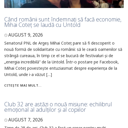
Când românii sunt îndemnați să facă economie,
Mihai Coteț se laudă cu Untold
AUGUST 9, 2026
Senatorul PNL de Argeș Mihai Coteț pare să fi descoperit o
nouă formă de solidaritate cu românii: să le ceară oamenilor să
strângă cureaua, în timp ce el se bucură de festivaluri și de
„energia incredibilă” de la Untold. Într-o postare pe Facebook,
Mihai Coteț povestește entuziasmat despre experiența de la
Untold, unde i-a văzut […]
CITEȘTE MAI MULT...
Club 32 are astăzi o nouă misiune: echilibrul
emoțional al adulților și al copiilor
AUGUST 7, 2026
Timp de 28 de ani, Club 32 a fost un reper pentru mulți