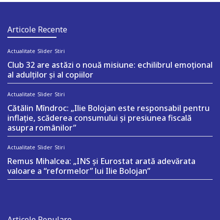
Articole Recente
Actualitate
Slider
Stiri
Club 32 are astăzi o nouă misiune: echilibrul emoțional
al adulților și al copiilor
Actualitate
Slider
Stiri
Cătălin Mîndroc: „Ilie Bolojan este responsabil pentru
inflație, scăderea consumului și presiunea fiscală
asupra românilor”
Actualitate
Slider
Stiri
Remus Mihalcea: „INS și Eurostat arată adevărata
valoare a “reformelor” lui Ilie Bolojan”
Articole Populare