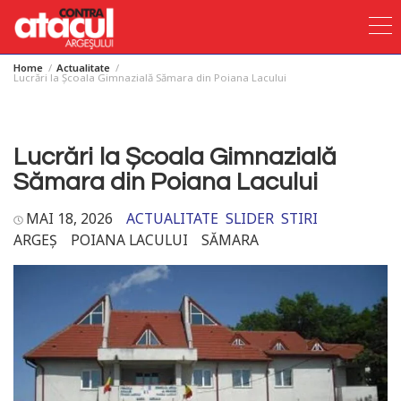
Home
Actualitate
Skip
Lucrări la Școala Gimnazială Sămara din Poiana Lacului
to
content
Lucrări la Școala Gimnazială
Sămara din Poiana Lacului
MAI 18, 2026
ACTUALITATE
SLIDER
STIRI
ARGEȘ
POIANA LACULUI
SĂMARA