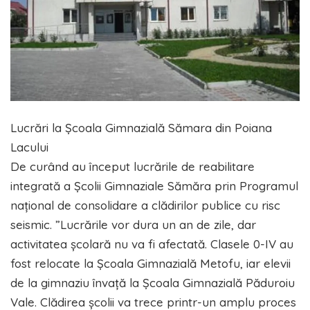
Lucrări la Școala Gimnazială Sămara din Poiana
Lacului
De curând au început lucrările de reabilitare
integrată a Școlii Gimnaziale Sămăra prin Programul
național de consolidare a clădirilor publice cu risc
seismic. ”Lucrările vor dura un an de zile, dar
activitatea școlară nu va fi afectată. Clasele 0-IV au
fost relocate la Școala Gimnazială Metofu, iar elevii
de la gimnaziu învață la Școala Gimnazială Păduroiu
Vale. Clădirea școlii va trece printr-un amplu proces