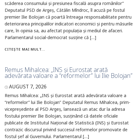
scăderea consumului și presiunea fiscală asupra românilor”
Deputatul PSD de Argeș, Cătălin Mîndroc, îl acuză pe fostul
premier Ilie Bolojan că poartă întreaga responsabilitate pentru
deteriorarea principalilor indicatori economici și pentru măsurile
care, în opinia sa, au afectat populația și mediul de afaceri.
Parlamentarul social-democrat susține că […]
CITEȘTE MAI MULT...
Remus Mihalcea: „INS și Eurostat arată
adevărata valoare a “reformelor” lui Ilie Bolojan”
AUGUST 7, 2026
Remus Mihalcea: „INS și Eurostat arată adevărata valoare a
“reformelor” lui Ilie Bolojan” Deputatul Remus Mihalcea, prim-
vicepreședinte al PSD Argeș, lansează un atac dur la adresa
fostului premier Ilie Bolojan, susținând că datele oficiale
publicate de Institutul Național de Statistică (INS) și Eurostat
contrazic discursul privind succesul reformelor promovate de
fostul șef al Guvernului. Parlamentarul […]