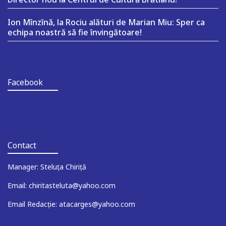
Ion Mînzînă, la Rociu alături de Marian Miu: Sper ca
echipa noastră să fie învingătoare!
Facebook
Contact
Manager: Steluța Chiriță
Email: chiritasteluta@yahoo.com
Email Redacție: atacarges@yahoo.com