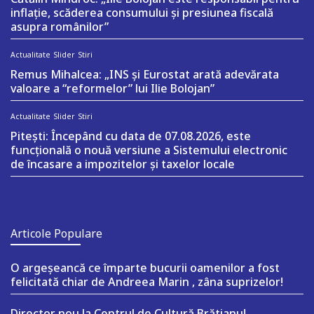
inflație, scăderea consumului și presiunea fiscală
asupra românilor”
Actualitate
Slider
Stiri
Remus Mihalcea: „INS și Eurostat arată adevărata
valoare a “reformelor” lui Ilie Bolojan”
Actualitate
Slider
Stiri
Pitești: Începând cu data de 07.08.2026, este
funcțională o nouă versiune a Sistemului electronic
de încasare a impozitelor și taxelor locale
Articole Populare
O argeşeancă ce împarte bucurii oamenilor a fost
felicitată chiar de Andreea Marin , zâna suprizelor!
Director nou la Centrul de Cultură Brătianu!