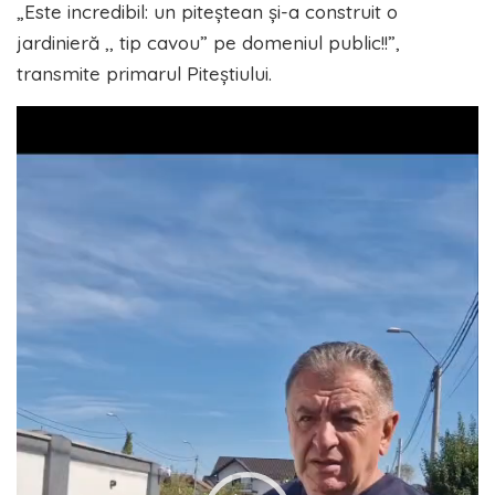
„Este incredibil: un piteștean și-a construit o
jardinieră ,, tip cavou” pe domeniul public!!”,
transmite primarul Piteștiului.
Player
video