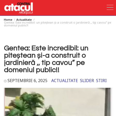
Home
Actualitate
Skip
Gentea: Este incredibil: un piteștean și-a construit o jardinieră ,, tip cavou” pe
domeniul public!!
to
content
Gentea: Este incredibil: un
piteștean și-a construit o
jardinieră ,, tip cavou” pe
domeniul public!!
SEPTEMBRIE 6, 2025
ACTUALITATE
SLIDER
STIRI