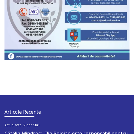
Articole Recente
Actualitate
Slider
Stiri
Cătălin Mîndroc: „Ilie Bolojan este responsabil pentru