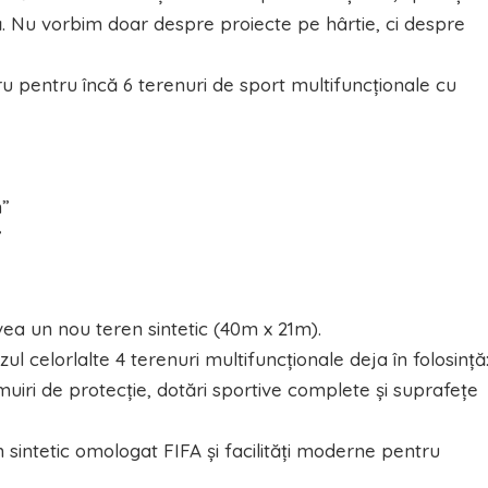
ță. Nu vorbim doar despre proiecte pe hârtie, ci despre
 pentru încă 6 terenuri de sport multifuncționale cu
n”
”
ea un nou teren sintetic (40m x 21m).
azul celorlalte 4 terenuri multifuncţionale deja în folosinţă
uiri de protecție, dotări sportive complete și suprafețe
n sintetic omologat FIFA și facilități moderne pentru