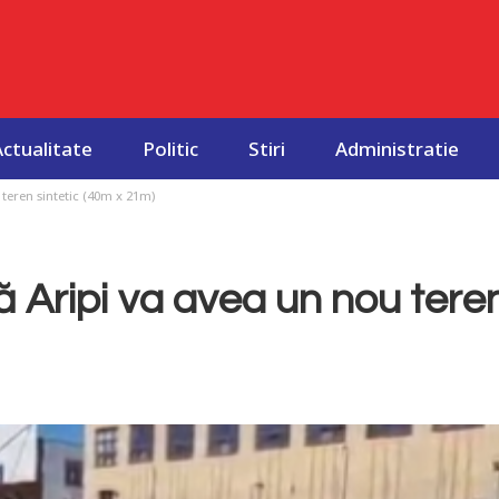
Actualitate
Politic
Stiri
Administratie
teren sintetic (40m x 21m)
 Aripi va avea un nou tere