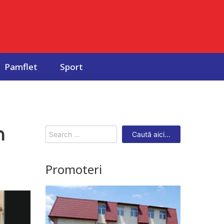
Pamflet
Sport
n
Search
for:
Promoteri