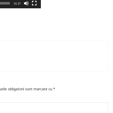
01:37
ă
rile obligatorii sunt marcate cu
*