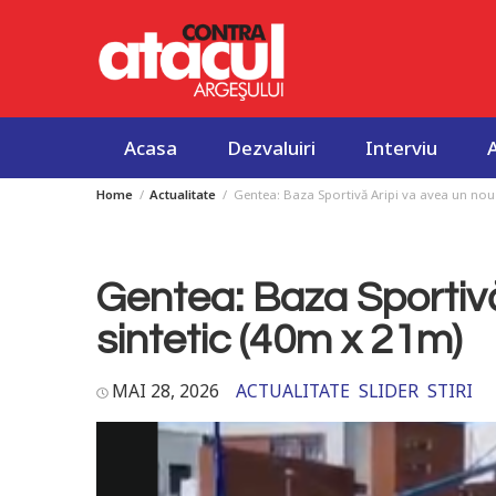
Acasa
Dezvaluiri
Interviu
Home
Actualitate
Gentea: Baza Sportivă Aripi va avea un nou 
Skip
to
content
Gentea: Baza Sportivă
sintetic (40m x 21m)
MAI 28, 2026
ACTUALITATE
SLIDER
STIRI