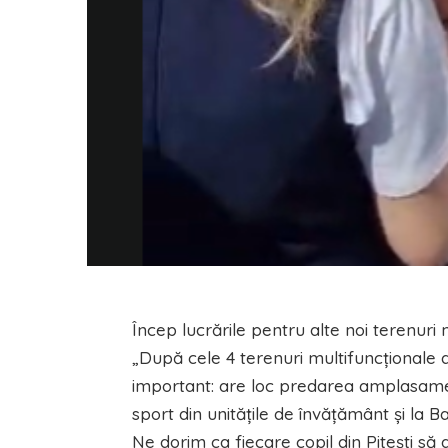
Încep lucrările pentru alte noi terenuri mu
„După cele 4 terenuri multifuncționale d
important: are loc predarea amplasament
sport din unitățile de învățământ și la Ba
Ne dorim ca fiecare copil din Pitești să