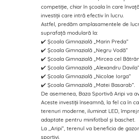
competiție, chiar în școala în care înva
investiții care intră efectiv în lucru.
Astfel, predăm amplasamentele de lucru
suprafață modulară la:
✔️ Școala Gimnazială „Marin Preda”
✔️ Școala Gimnazială „Negru Vodă”
✔️ Școala Gimnazială „Mircea cel Bătrâ
✔️ Școala Gimnazială „Alexandru Davila
✔️ Școala Gimnazială „Nicolae Iorga”
✔️ Școala Gimnazială „Matei Basarab”.
De asemenea, Baza Sportivă Aripi va av
Aceste investiții înseamnă, la fel ca în c
terenuri moderne, iluminat LED, împrejm
adaptate pentru minifotbal și baschet.
La ,,Aripi”, terenul va beneficia de gazo
sportivi.