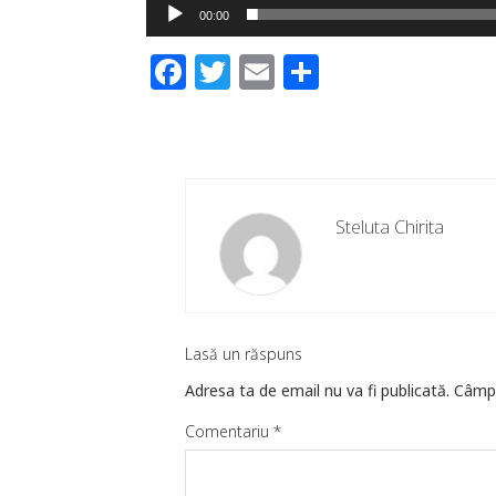
00:00
Facebook
Twitter
Email
Partajeaz
Steluta Chirita
Lasă un răspuns
Adresa ta de email nu va fi publicată.
Câmpu
Comentariu
*