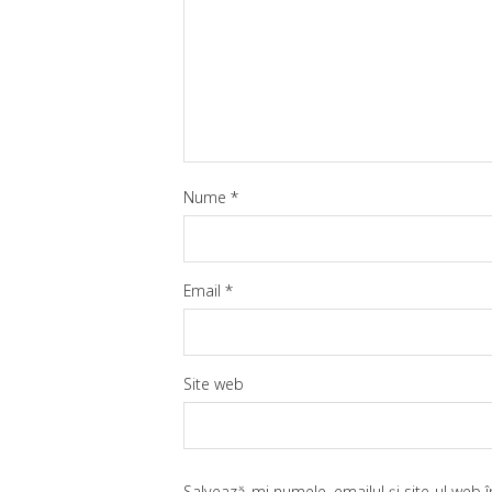
Nume
*
Email
*
Site web
Salvează-mi numele, emailul și site-ul web 