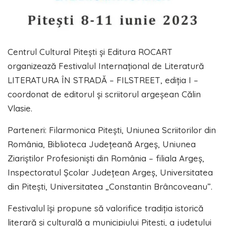
Centrul Cultural Piteşti și Editura ROCART
organizează Festivalul Internaţional de Literatură
LITERATURA ÎN STRADĂ – FILSTREET, ediția I –
coordonat de editorul și scriitorul argeșean Călin
Vlasie.
Parteneri: Filarmonica Pitești, Uniunea Scriitorilor din
România, Biblioteca Județeană Argeș, Uniunea
Ziariștilor Profesioniști din România – filiala Argeș,
Inspectoratul Școlar Județean Argeș, Universitatea
din Pitești, Universitatea „Constantin Brâncoveanu”.
Festivalul își propune să valorifice tradiția istorică
literară și culturală a municipiului Pitești, a județului