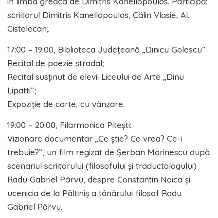
în limba greacă de Dimitris Kanellopoulos. Participă:
scriitorul Dimitris Kanellopoulos, Călin Vlasie, Al.
Cistelecan;
17:00 – 19:00, Biblioteca Județeană „Dinicu Golescu”:
Recital de poezie stradal;
Recital susținut de elevii Liceului de Arte „Dinu
Lipatti”;
Expoziție de carte, cu vânzare.
19:00 – 20:00, Filarmonica Pitești:
Vizionare documentar „Ce știe? Ce vrea? Ce-i
trebuie?”, un film regizat de Șerban Marinescu după
scenariul scriitorului (filosofului și traductologului)
Radu Gabriel Pârvu, despre Constantin Noica și
ucenicia de la Păltiniș a tânărului filosof Radu
Gabriel Pârvu.