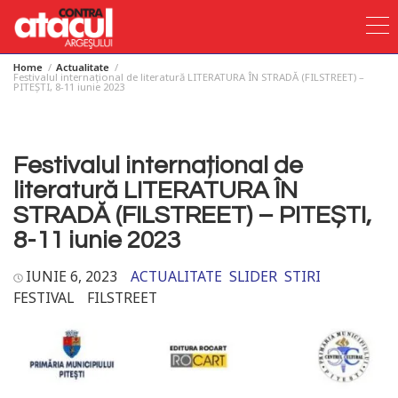
Home
Actualitate
Skip
Festivalul internațional de literatură LITERATURA ÎN STRADĂ (FILSTREET) –
PITEȘTI, 8-11 iunie 2023
to
content
Festivalul internațional de
literatură LITERATURA ÎN
STRADĂ (FILSTREET) – PITEȘTI,
8-11 iunie 2023
IUNIE 6, 2023
ACTUALITATE
SLIDER
STIRI
FESTIVAL
FILSTREET