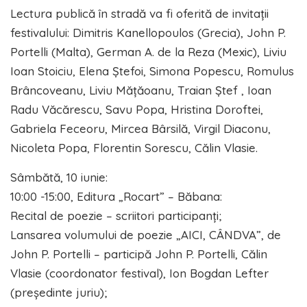
Lectura publică în stradă va fi oferită de invitații
festivalului: Dimitris Kanellopoulos (Grecia), John P.
Portelli (Malta), German A. de la Reza (Mexic), Liviu
Ioan Stoiciu, Elena Ștefoi, Simona Popescu, Romulus
Brâncoveanu, Liviu Mățăoanu, Traian Ștef , Ioan
Radu Văcărescu, Savu Popa, Hristina Doroftei,
Gabriela Feceoru, Mircea Bârsilă, Virgil Diaconu,
Nicoleta Popa, Florentin Sorescu, Călin Vlasie.
Sâmbătă, 10 iunie:
10:00 -15:00, Editura „Rocart” – Băbana:
Recital de poezie – scriitori participanți;
Lansarea volumului de poezie „AICI, CÂNDVA”, de
John P. Portelli – participă John P. Portelli, Călin
Vlasie (coordonator festival), Ion Bogdan Lefter
(președinte juriu);