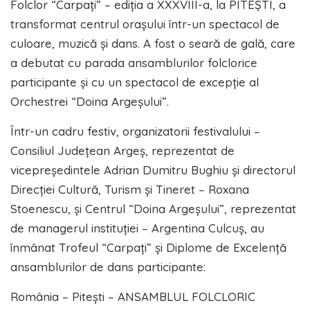
Folclor “Carpați” – ediția a XXXVIII-a, la PITEȘTI, a
transformat centrul orașului într-un spectacol de
culoare, muzică și dans. A fost o seară de gală, care
a debutat cu parada ansamblurilor folclorice
participante și cu un spectacol de excepție al
Orchestrei “Doina Argeșului”.
Într-un cadru festiv, organizatorii festivalului –
Consiliul Județean Argeș, reprezentat de
vicepreședintele Adrian Dumitru Bughiu și directorul
Direcției Cultură, Turism și Tineret – Roxana
Stoenescu, și Centrul “Doina Argeșului”, reprezentat
de managerul instituției – Argentina Culcuș, au
înmânat Trofeul “Carpați” și Diplome de Excelență
ansamblurilor de dans participante:
România – Pitești – ANSAMBLUL FOLCLORIC