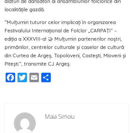
alături de dansatori ai ansamblurilor folclorice din
localitățile gazdă.
”Mulțumiri tuturor celor implicați în organizarea
Festivalului Internaţional de Folclor „CARPAŢI” –
ediția a XXXVIII-a! 🤝 Mulțumiri partenerilor noștri,
primăriilor, centrelor culturale și caselor de cultură
din Curtea de Argeș, Topoloveni, Costești, Mioveni și
Pitești.”, transmite CJ Argeș.
Facebook
Twitter
Email
Partajează
Maia Simoiu