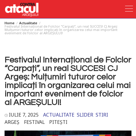
Home
Actualitate
Skip
Festivalul Internațional de Folclor “Carpați”, un real SUCCES! CJ Argeș:
Mulțumiri tuturor celor implicați în organizarea celui mai important
to
eveniment de folclor al ARGEȘULUI!
content
Festivalul Internațional de Folclor
“Carpați”, un real SUCCES! CJ
Argeș: Mulțumiri tuturor celor
implicați în organizarea celui mai
important eveniment de folclor
al ARGEȘULUI!
IULIE 7, 2025
ACTUALITATE
SLIDER
STIRI
ARGEȘ
FESTIVAL
PITEȘTI