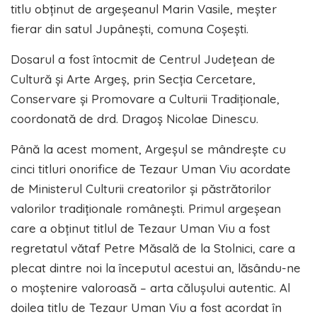
titlu obținut de argeșeanul Marin Vasile, meșter
fierar din satul Jupânești, comuna Coșești.
Dosarul a fost întocmit de Centrul Județean de
Cultură și Arte Argeș, prin Secția Cercetare,
Conservare și Promovare a Culturii Tradiționale,
coordonată de drd. Dragoș Nicolae Dinescu.
Până la acest moment, Argeșul se mândrește cu
cinci titluri onorifice de Tezaur Uman Viu acordate
de Ministerul Culturii creatorilor și păstrătorilor
valorilor tradiționale românești. Primul argeșean
care a obținut titlul de Tezaur Uman Viu a fost
regretatul vătaf Petre Măsală de la Stolnici, care a
plecat dintre noi la începutul acestui an, lăsându-ne
o moștenire valoroasă – arta călușului autentic. Al
doilea titlu de Tezaur Uman Viu a fost acordat în