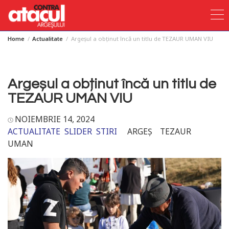
Home
Actualitate
Argeșul a obținut încă un titlu de TEZAUR UMAN VIU
Skip
to
content
Argeșul a obținut încă un titlu de
TEZAUR UMAN VIU
NOIEMBRIE 14, 2024
ACTUALITATE
SLIDER
STIRI
ARGEȘ
TEZAUR
UMAN