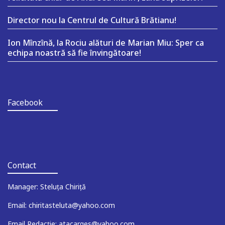
Director nou la Centrul de Cultură Brătianu!
Ion Mînzînă, la Rociu alături de Marian Miu: Sper ca
echipa noastră să fie învingătoare!
Facebook
Contact
Manager: Steluța Chiriță
Email: chiritasteluta@yahoo.com
Email Redacție: atacarges@yahoo.com