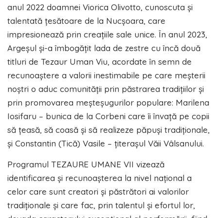
anul 2022 doamnei Viorica Olivotto, cunoscuta și
talentată țesătoare de la Nucșoara, care
impresionează prin creațiile sale unice. În anul 2023,
Argeșul și-a îmbogățit lada de zestre cu încă două
titluri de Tezaur Uman Viu, acordate în semn de
recunoaștere a valorii inestimabile pe care meșterii
noștri o aduc comunității prin păstrarea tradițiilor și
prin promovarea meșteșugurilor populare: Marilena
Iosifaru – bunica de la Corbeni care îi învață pe copii
să țeasă, să coasă și să realizeze păpuși tradiționale,
și Constantin (Tică) Vasile – țiterașul Văii Vâlsanului.
Programul TEZAURE UMANE VII vizează
identificarea și recunoaşterea la nivel național a
celor care sunt creatori și păstrători ai valorilor
tradiționale și care fac, prin talentul și efortul lor,