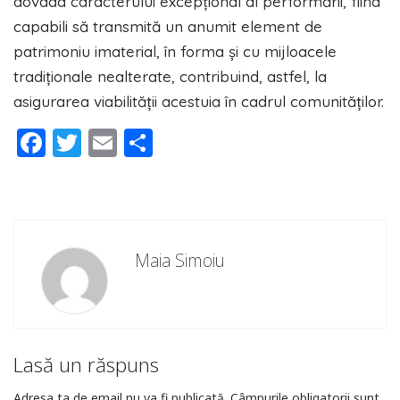
dovada caracterului excepțional al performării, fiind
capabili să transmită un anumit element de
patrimoniu imaterial, în forma și cu mijloacele
tradiționale nealterate, contribuind, astfel, la
asigurarea viabilității acestuia în cadrul comunităților.
Facebook
Twitter
Email
Partajează
Maia Simoiu
Lasă un răspuns
Adresa ta de email nu va fi publicată.
Câmpurile obligatorii sunt