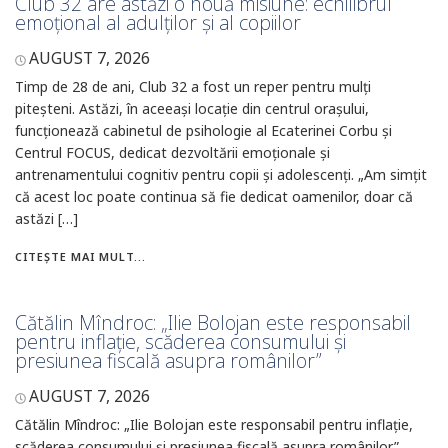
Club 32 are astăzi o nouă misiune: echilibrul
emoțional al adulților și al copiilor
AUGUST 7, 2026
Timp de 28 de ani, Club 32 a fost un reper pentru mulți
piteșteni. Astăzi, în aceeași locație din centrul orașului,
funcționează cabinetul de psihologie al Ecaterinei Corbu și
Centrul FOCUS, dedicat dezvoltării emoționale și
antrenamentului cognitiv pentru copii și adolescenți. „Am simțit
că acest loc poate continua să fie dedicat oamenilor, doar că
astăzi […]
CITEȘTE MAI MULT...
Cătălin Mîndroc: „Ilie Bolojan este responsabil
pentru inflație, scăderea consumului și
presiunea fiscală asupra românilor”
AUGUST 7, 2026
Cătălin Mîndroc: „Ilie Bolojan este responsabil pentru inflație,
scăderea consumului și presiunea fiscală asupra românilor”