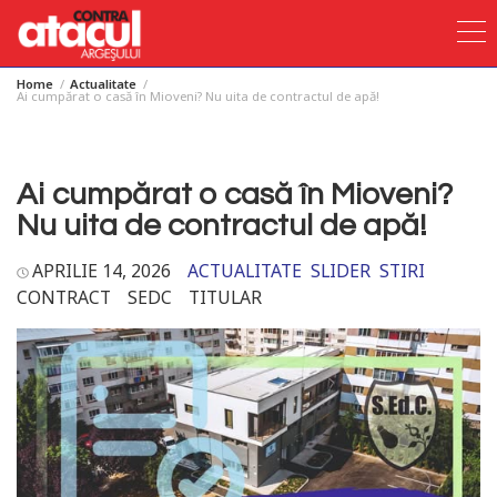
Home
Actualitate
Skip
Ai cumpărat o casă în Mioveni? Nu uita de contractul de apă!
to
content
Ai cumpărat o casă în Mioveni?
Nu uita de contractul de apă!
APRILIE 14, 2026
ACTUALITATE
SLIDER
STIRI
CONTRACT
SEDC
TITULAR