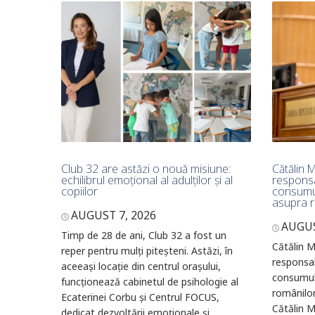
Club 32 are astăzi o nouă misiune:
Cătălin M
echilibrul emoțional al adulților și al
responsa
copiilor
consumul
asupra r
AUGUST 7, 2026
AUGUS
Timp de 28 de ani, Club 32 a fost un
Cătălin M
reper pentru mulți piteșteni. Astăzi, în
responsab
aceeași locație din centrul orașului,
consumulu
funcționează cabinetul de psihologie al
românilo
Ecaterinei Corbu și Centrul FOCUS,
Cătălin M
dedicat dezvoltării emoționale și