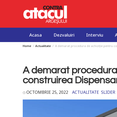
Acasa
Dezvaluiri
Interviu
Home
Actualitate
A demarat procedura de achiziție pentru co
Skip
to
content
A demarat procedura 
construirea Dispensar
OCTOMBRIE 25, 2022
ACTUALITATE
SLIDER