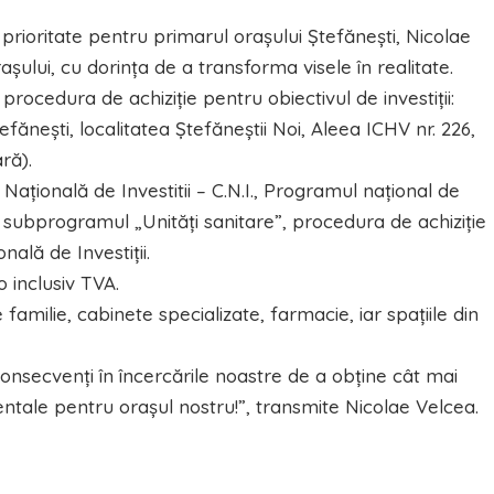
rioritate pentru primarul orașului Ștefănești, Nicolae
așului, cu dorința de a transforma visele în realitate.
procedura de achiziție pentru obiectivul de investiții:
ănești, localitatea Ștefăneștii Noi, Aleea ICHV nr. 226,
ră).
Națională de Investitii – C.N.I., Programul național de
 – subprogramul „Unități sanitare”, procedura de achiziție
ală de Investiții.
o inclusiv TVA.
amilie, cabinete specializate, farmacie, iar spațiile din
onsecvenţi în încercările noastre de a obţine cât mai
ale pentru orașul nostru!”, transmite Nicolae Velcea.
ă