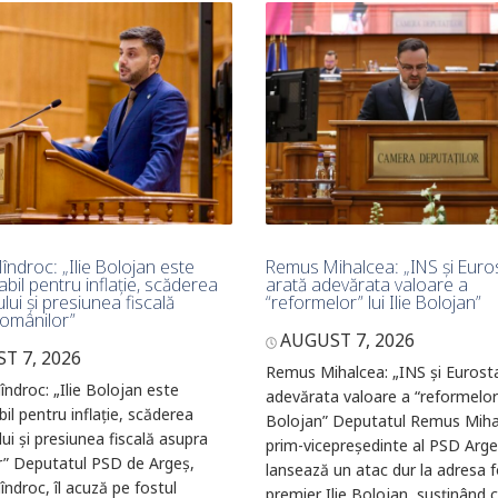
îndroc: „Ilie Bolojan este
Remus Mihalcea: „INS și Euro
bil pentru inflație, scăderea
arată adevărata valoare a
ui și presiunea fiscală
“reformelor” lui Ilie Bolojan”
omânilor”
AUGUST 7, 2026
T 7, 2026
Remus Mihalcea: „INS și Eurost
îndroc: „Ilie Bolojan este
adevărata valoare a “reformelor” 
il pentru inflație, scăderea
Bolojan” Deputatul Remus Miha
i și presiunea fiscală asupra
prim-vicepreședinte al PSD Arge
r” Deputatul PSD de Argeș,
lansează un atac dur la adresa f
îndroc, îl acuză pe fostul
premier Ilie Bolojan, susținând 