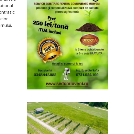
ațional
ontrazic
melor
rnului.