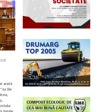
stat
at arată
lui Ilie
lcea,
ș,
ostului
că datele