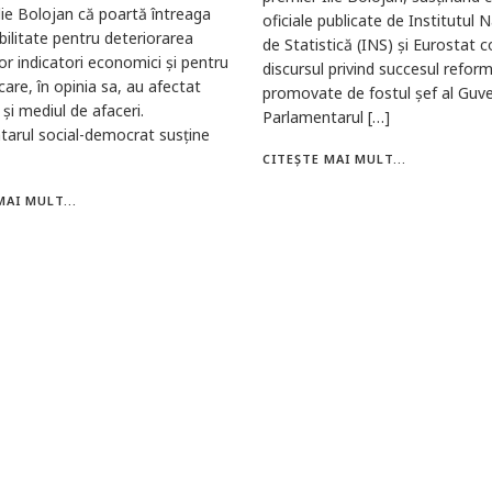
lie Bolojan că poartă întreaga
oficiale publicate de Institutul N
ilitate pentru deteriorarea
de Statistică (INS) și Eurostat c
ilor indicatori economici și pentru
discursul privind succesul refor
care, în opinia sa, au afectat
promovate de fostul șef al Guve
 și mediul de afaceri.
Parlamentarul […]
tarul social-democrat susține
CITEȘTE MAI MULT...
MAI MULT...