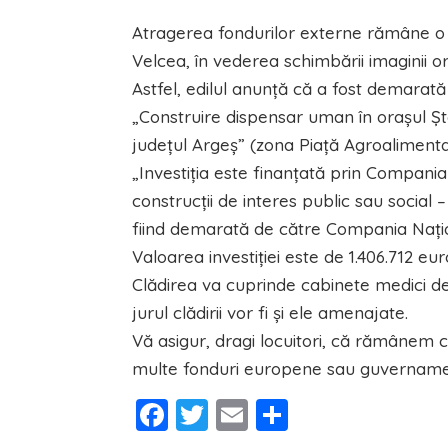
Atragerea fondurilor externe rămâne o p
Velcea, în vederea schimbării imaginii or
Astfel, edilul anunță că a fost demarată 
„Construire dispensar uman în orașul Ștef
județul Argeș” (zona Piață Agroalimenta
„Investiția este finanțată prin Compania 
construcții de interes public sau social
fiind demarată de către Compania Națion
Valoarea investiției este de 1.406.712 eur
Clădirea va cuprinde cabinete medici de f
jurul clădirii vor fi și ele amenajate.
Vă asigur, dragi locuitori, că rămânem c
multe fonduri europene sau guvernament
Facebook
Twitter
Email
Partajeaz