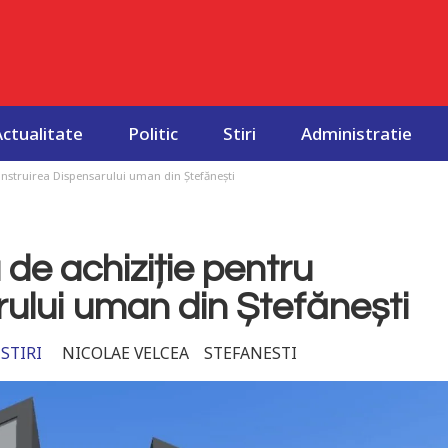
Actualitate
Politic
Stiri
Administratie
nstruirea Dispensarului uman din Ștefănești
de achiziție pentru
ului uman din Ștefănești
STIRI
NICOLAE VELCEA
STEFANESTI