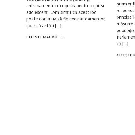
premier I
antrenamentului cognitiv pentru copii și
responsab
adolescenți. „Am simțit că acest loc
principal
poate continua să fie dedicat oamenilor,
măsurile 
doar că astăzi […]
populația
Parlamen
CITEȘTE MAI MULT...
că […]
CITEȘTE 