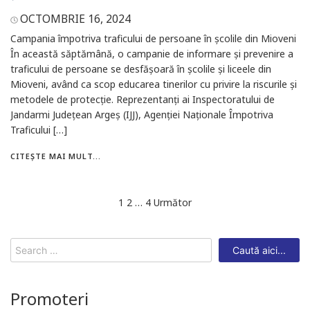
OCTOMBRIE 16, 2024
Campania împotriva traficului de persoane în școlile din Mioveni
În această săptămână, o campanie de informare și prevenire a
traficului de persoane se desfășoară în școlile și liceele din
Mioveni, având ca scop educarea tinerilor cu privire la riscurile și
metodele de protecție. Reprezentanți ai Inspectoratului de
Jandarmi Județean Argeș (IJJ), Agenției Naționale Împotriva
Traficului […]
CITEȘTE MAI MULT...
Navigare
1
2
…
4
Următor
în
articole
Search
for:
Promoteri