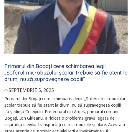
Primarul din Bogați cere schimbarea legii:
„Șoferul microbuzului școlar trebuie să fie atent la
drum, nu să supravegheze copiii”
SEPTEMBRIE 5, 2025
Primarul din Bogați cere schimbarea legii: „Șoferul microbuzului
școlar trebuie să fie atent la drum, nu să supravegheze copiii”
La ședința Colegiului Prefectural din Argeș, primarul comunei
Bogați, Ion Gîrleanu, a ridicat o problemă gravă legată de
siguranța elevilor transportați cu microbuzele școlare. Acesta a
atras atenția că, potrivit actualei legi a învățământului,