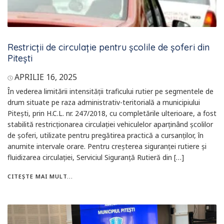
Restricții de circulație pentru școlile de șoferi din
Pitești
APRILIE 16, 2025
În vederea limitării intensității traficului rutier pe segmentele de
drum situate pe raza administrativ-teritorială a municipiului
Pitești, prin H.C.L. nr. 247/2018, cu completările ulterioare, a fost
stabilită restricționarea circulației vehiculelor aparținând școlilor
de șoferi, utilizate pentru pregătirea practică a cursanților, în
anumite intervale orare. Pentru creșterea siguranței rutiere și
fluidizarea circulației, Serviciul Siguranță Rutieră din […]
CITEȘTE MAI MULT...