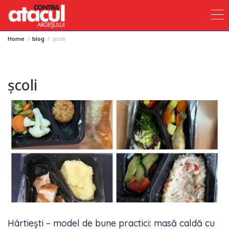
Home
blog
școli
Skip
to
content
școli
Hârtiești – model de bune practici: masă caldă cu