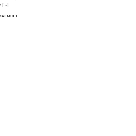
e […]
MAI MULT...