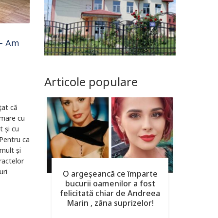
 – Am
Articole populare
țat că
 mare cu
t și cu
 Pentru ca
mult și
ractelor
uri
O argeşeancă ce împarte
bucurii oamenilor a fost
felicitată chiar de Andreea
Marin , zâna suprizelor!