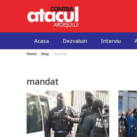
Acasa
Dezvaluiri
Interviu
Home
blog
mandat
Skip
to
content
mandat