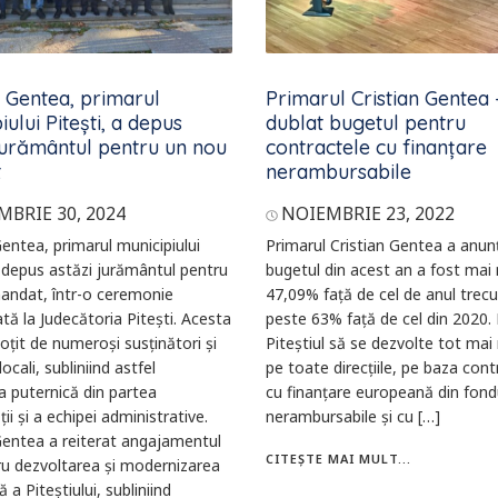
n Gentea, primarul
Primarul Cristian Gentea
iului Pitești, a depus
dublat bugetul pentru
jurământul pentru un nou
contractele cu finanțare
t
nerambursabile
BRIE 30, 2024
NOIEMBRIE 23, 2022
Gentea, primarul municipiului
Primarul Cristian Gentea a anun
a depus astăzi jurământul pentru
bugetul din acest an a fost mai
andat, într-o ceremonie
47,09% față de cel de anul trecu
tă la Judecătoria Pitești. Acesta
peste 63% față de cel din 2020.
soțit de numeroși susținători și
Piteștiul să se dezvolte tot mai 
 locali, subliniind astfel
pe toate direcțiile, pe baza cont
a puternică din partea
cu finanțare europeană din fond
ii și a echipei administrative.
nerambursabile și cu […]
Gentea a reiterat angajamentul
CITEȘTE MAI MULT...
ru dezvoltarea și modernizarea
 a Piteștiului, subliniind