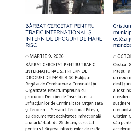
BĂRBAT CERCETAT PENTRU
Cristia
TRAFIC INTERNAȚIONAL ȘI
municip
INTERN DE DROGURI DE MARE
astăzi 
RISC
manda
MARTIE 9, 2026
OCTOM
BĂRBAT CERCETAT PENTRU TRAFIC
Cristian 
INTERNAȚIONAL ȘI INTERN DE
Pitești, 
DROGURI DE MARE RISC Polițiștii
un nou m
Brigăzii de Combatere a Criminalității
desfășura
Organizate Pitești, împreună cu
a fost în
procurorii Direcției de Investigare a
consilieri
Infracțiunilor de Criminalitate Organizată
susținere
și Terorism – Serviciul Teritorial Pitești,
comunităț
au documentat activitatea infracțională
Cristian 
a unui bărbat, de 25 de ani, cercetat
său pent
pentru săvârșirea infracțiunilor de trafic
accelerată