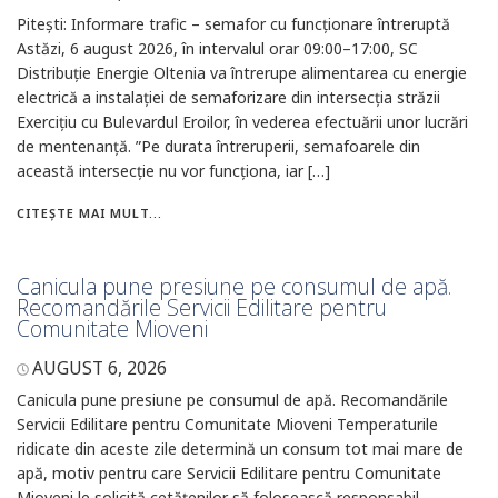
Pitești: Informare trafic – semafor cu funcționare întreruptă
Astăzi, 6 august 2026, în intervalul orar 09:00–17:00, SC
Distribuție Energie Oltenia va întrerupe alimentarea cu energie
electrică a instalației de semaforizare din intersecția străzii
Exercițiu cu Bulevardul Eroilor, în vederea efectuării unor lucrări
de mentenanță. ”Pe durata întreruperii, semafoarele din
această intersecție nu vor funcționa, iar […]
CITEȘTE MAI MULT...
Canicula pune presiune pe consumul de apă.
Recomandările Servicii Edilitare pentru
Comunitate Mioveni
AUGUST 6, 2026
Canicula pune presiune pe consumul de apă. Recomandările
Servicii Edilitare pentru Comunitate Mioveni Temperaturile
ridicate din aceste zile determină un consum tot mai mare de
apă, motiv pentru care Servicii Edilitare pentru Comunitate
Mioveni le solicită cetățenilor să folosească responsabil