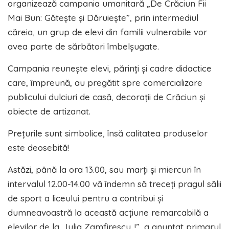
organizează campania umanitară „De Crăciun Fii
Mai Bun: Gătește și Dăruiește”, prin intermediul
căreia, un grup de elevi din familii vulnerabile vor
avea parte de sărbători îmbelșugate.
Campania reunește elevi, părinți și cadre didactice
care, împreună, au pregătit spre comercializare
publicului dulciuri de casă, decorații de Crăciun și
obiecte de artizanat.
Prețurile sunt simbolice, însă calitatea produselor
este deosebită!
Astăzi, până la ora 13.00, sau marți și miercuri în
intervalul 12.00-14.00 vă îndemn să treceți pragul sălii
de sport a liceului pentru a contribui și
dumneavoastră la această acțiune remarcabilă a
elevilor de la „Iulia Zamfirescu„!”, a anunțat primarul