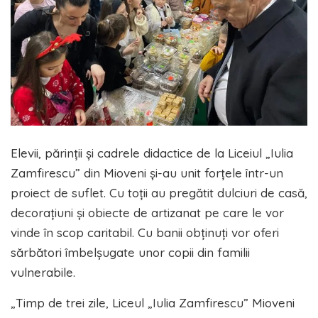
Elevii, părinții și cadrele didactice de la Liceiul „Iulia
Zamfirescu” din Mioveni și-au unit forțele într-un
proiect de suflet. Cu toții au pregătit dulciuri de casă,
decorațiuni și obiecte de artizanat pe care le vor
vinde în scop caritabil. Cu banii obținuți vor oferi
sărbători îmbelșugate unor copii din familii
vulnerabile.
„Timp de trei zile, Liceul „Iulia Zamfirescu” Mioveni