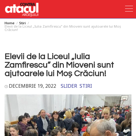
Home
Stiri
Skip
Elevii de la Liceul „Iulia Zamfirescu” din Mioveni sunt ajutoarele lui Moș
Crăciun!
to
content
Elevii de la Liceul „Iulia
Zamfirescu” din Mioveni sunt
ajutoarele lui Moș Crăciun!
DECEMBRIE 19, 2022
SLIDER
STIRI