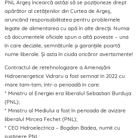
PNL Argeș încearcă astăzi să se poziționeze drept
apărător al cetățenilor din Curtea de Argeș,
aruncând responsabilitatea pentru problemele
legate de alimentarea cu apă în alte direcții. Numai
că documentele oficiale spun o altă poveste – una
în care deciziile, semnăturile și garanțiile poartă
nume liberale. Și asta în ciuda oricăror avertismente!
Contractul de retehnologizare a Amenajării
Hidroenergetice Vidraru a fost semnat în 2022 cu
mare tam-tam, într-o perioadă în care:
* Ministru al Energiei era liberalul Sebastian Burduja
(PNL);
* Ministru al Mediului a fost în perioada de avizare
liberalul Mircea Fechet (PNL);
* CEO Hidroelectrica – Bogdan Badea, numit cu
susținere PNL;