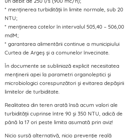
un debit de 250 l/s (900 mc/h);
* menținerea turbidității în limite normale, sub 20
NTU;
* menținerea cotelor în intervalul 505,40 – 506,00
mdM;
* garantarea alimentării continue a municipiului
Curtea de Argeș și a comunelor învecinate.
În documente se subliniază explicit necesitatea
menținerii apei la parametri organoleptici și
microbiologici corespunzători și evitarea depășirii
limitelor de turbiditate.
Realitatea din teren arată însă acum valori ale
turbidității cuprinse între 90 și 350 NTU, adică de
până la 17 ori peste limita asumată prin aviz!
Nicio sursă alternativă, nicio prevenție reală