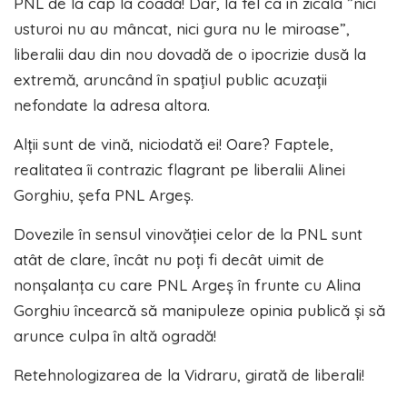
PNL de la cap la coadă! Dar, la fel ca în zicala ”nici
usturoi nu au mâncat, nici gura nu le miroase”,
liberalii dau din nou dovadă de o ipocrizie dusă la
extremă, aruncând în spațiul public acuzații
nefondate la adresa altora.
Alții sunt de vină, niciodată ei! Oare? Faptele,
realitatea îi contrazic flagrant pe liberalii Alinei
Gorghiu, șefa PNL Argeș.
Dovezile în sensul vinovăției celor de la PNL sunt
atât de clare, încât nu poți fi decât uimit de
nonșalanța cu care PNL Argeș în frunte cu Alina
Gorghiu încearcă să manipuleze opinia publică și să
arunce culpa în altă ogradă!
Retehnologizarea de la Vidraru, girată de liberali!