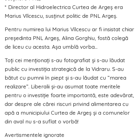
* Director al Hidroelectrica Curtea de Argeș era
Marius Vîlcescu, susținut politic de PNL Argeș.
Pentru numirea lui Marius Vîlcescu ar fi insistat chiar
președinta PNL Argeș, Alina Gorghiu, fostă colegă
de liceu cu acesta. Așa umblă vorba…
Toți cei menționați s-au fotografiat și s-au lăudat
public cu investiția strategică de la Vidraru. S-au
bătut cu pumnii în piept și s-au lăudat cu ”marea
realizare”. Liberalii și-au asumat toate meritele
pentru o investiție foarte importantă, este adevărat,
dar despre ale cărei riscuri privind alimentarea cu
apă a municipiului Curtea de Argeș și a comunelor
din aval nu s-a suflat o vorbă!
Avertismentele ignorate