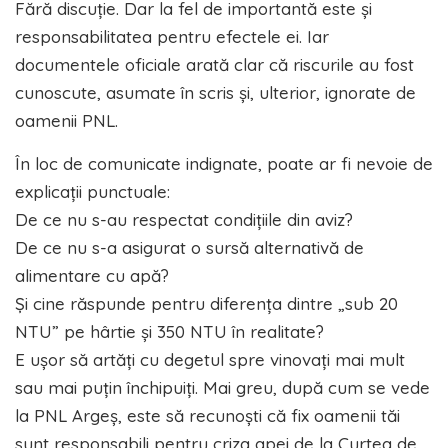
Fără discuție. Dar la fel de importantă este și
responsabilitatea pentru efectele ei. Iar
documentele oficiale arată clar că riscurile au fost
cunoscute, asumate în scris și, ulterior, ignorate de
oamenii PNL.
În loc de comunicate indignate, poate ar fi nevoie de
explicații punctuale:
De ce nu s-au respectat condițiile din aviz?
De ce nu s-a asigurat o sursă alternativă de
alimentare cu apă?
Și cine răspunde pentru diferența dintre „sub 20
NTU” pe hârtie și 350 NTU în realitate?
E ușor să artăți cu degetul spre vinovați mai mult
sau mai puțin închipuiți. Mai greu, după cum se vede
la PNL Argeș, este să recunoști că fix oamenii tăi
sunt responsabili pentru criza apei de la Curtea de