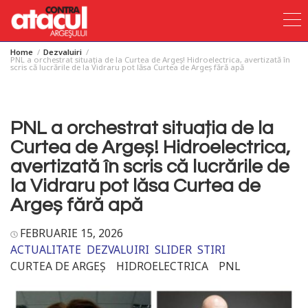
Home
Dezvaluiri
Skip
PNL a orchestrat situația de la Curtea de Argeș! Hidroelectrica, avertizată în
scris că lucrările de la Vidraru pot lăsa Curtea de Argeș fără apă
to
content
PNL a orchestrat situația de la
Curtea de Argeș! Hidroelectrica,
avertizată în scris că lucrările de
la Vidraru pot lăsa Curtea de
Argeș fără apă
FEBRUARIE 15, 2026
ACTUALITATE
DEZVALUIRI
SLIDER
STIRI
CURTEA DE ARGEȘ
HIDROELECTRICA
PNL