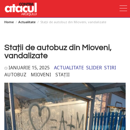
Home
Actualitate
Stații de autobuz din Mioveni, vandalizate
Skip
to
content
Stații de autobuz din Mioveni,
vandalizate
IANUARIE 15, 2025
ACTUALITATE
SLIDER
STIRI
AUTOBUZ
MIOVENI
STAȚII