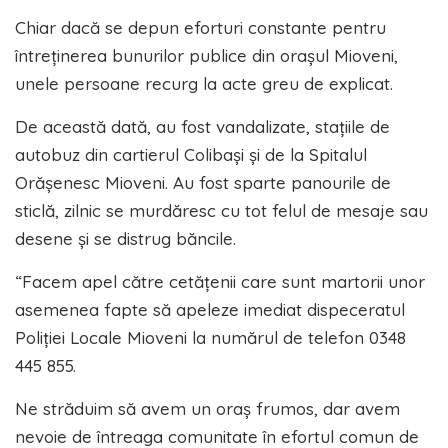
Chiar dacă se depun eforturi constante pentru
întreținerea bunurilor publice din orașul Mioveni,
unele persoane recurg la acte greu de explicat.
De această dată, au fost vandalizate, stațiile de
autobuz din cartierul Colibași și de la Spitalul
Orășenesc Mioveni. Au fost sparte panourile de
sticlă, zilnic se murdăresc cu tot felul de mesaje sau
desene și se distrug băncile.
“Facem apel către cetățenii care sunt martorii unor
asemenea fapte să apeleze imediat dispeceratul
Poliției Locale Mioveni la numărul de telefon 0348
445 855.
Ne străduim să avem un oraș frumos, dar avem
nevoie de întreaga comunitate în efortul comun de