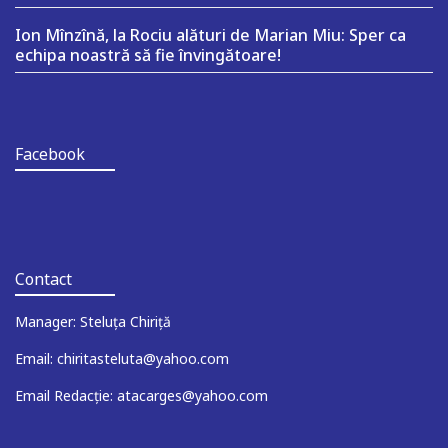
Ion Mînzînă, la Rociu alături de Marian Miu: Sper ca
echipa noastră să fie învingătoare!
Facebook
Contact
Manager: Steluța Chiriță
Email: chiritasteluta@yahoo.com
Email Redacție: atacarges@yahoo.com