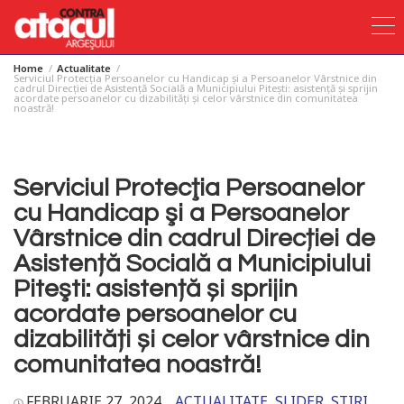
Home
Actualitate
Skip
Serviciul Protecţia Persoanelor cu Handicap şi a Persoanelor Vârstnice din
cadrul Direcției de Asistență Socială a Municipiului Piteşti: asistență și sprijin
to
acordate persoanelor cu dizabilități și celor vârstnice din comunitatea
noastră!
content
Serviciul Protecţia Persoanelor
cu Handicap şi a Persoanelor
Vârstnice din cadrul Direcției de
Asistență Socială a Municipiului
Piteşti: asistență și sprijin
acordate persoanelor cu
dizabilități și celor vârstnice din
comunitatea noastră!
FEBRUARIE 27, 2024
ACTUALITATE
SLIDER
STIRI