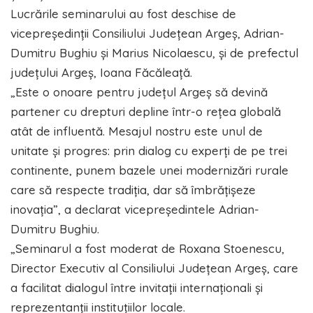
Lucrările seminarului au fost deschise de
vicepreședinții Consiliului Județean Argeș, Adrian-
Dumitru Bughiu și Marius Nicolaescu, și de prefectul
județului Argeș, Ioana Făcăleață.
„Este o onoare pentru județul Argeș să devină
partener cu drepturi depline într-o rețea globală
atât de influentă. Mesajul nostru este unul de
unitate și progres: prin dialog cu experți de pe trei
continente, punem bazele unei modernizări rurale
care să respecte tradiția, dar să îmbrățișeze
inovația”, a declarat vicepreședintele Adrian-
Dumitru Bughiu.
„Seminarul a fost moderat de Roxana Stoenescu,
Director Executiv al Consiliului Județean Argeș, care
a facilitat dialogul între invitații internaționali și
reprezentanții instituțiilor locale.