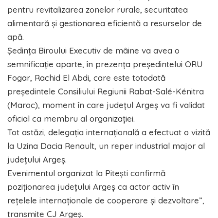
pentru revitalizarea zonelor rurale, securitatea
alimentară și gestionarea eficientă a resurselor de
apă.
Ședința Biroului Executiv de mâine va avea o
semnificație aparte, în prezența președintelui ORU
Fogar, Rachid El Abdi, care este totodată
președintele Consiliului Regiunii Rabat-Salé-Kénitra
(Maroc), moment în care județul Argeș va fi validat
oficial ca membru al organizației.
Tot astăzi, delegația internațională a efectuat o vizită
la Uzina Dacia Renault, un reper industrial major al
județului Argeș.
Evenimentul organizat la Pitești confirmă
poziționarea județului Argeș ca actor activ în
rețelele internaționale de cooperare și dezvoltare”,
transmite CJ Argeș.