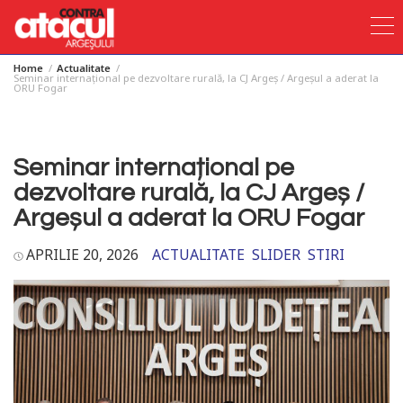
Home
Actualitate
Skip
Seminar internațional pe dezvoltare rurală, la CJ Argeș / Argeșul a aderat la
ORU Fogar
to
content
Seminar internațional pe
dezvoltare rurală, la CJ Argeș /
Argeșul a aderat la ORU Fogar
APRILIE 20, 2026
ACTUALITATE
SLIDER
STIRI