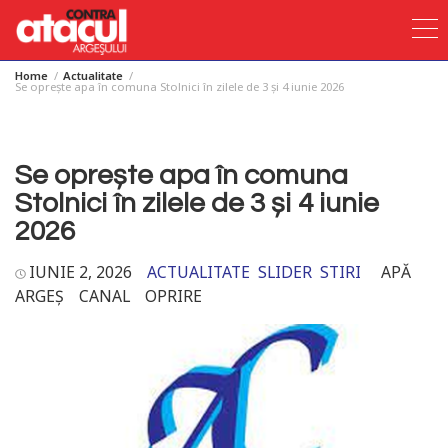
Home
Actualitate
Skip
Se oprește apa în comuna Stolnici în zilele de 3 și 4 iunie 2026
to
content
Se oprește apa în comuna
Stolnici în zilele de 3 și 4 iunie
2026
IUNIE 2, 2026
ACTUALITATE
SLIDER
STIRI
APĂ
ARGEȘ
CANAL
OPRIRE