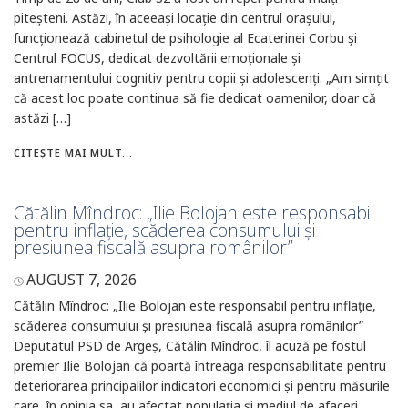
piteșteni. Astăzi, în aceeași locație din centrul orașului,
funcționează cabinetul de psihologie al Ecaterinei Corbu și
Centrul FOCUS, dedicat dezvoltării emoționale și
antrenamentului cognitiv pentru copii și adolescenți. „Am simțit
că acest loc poate continua să fie dedicat oamenilor, doar că
astăzi […]
CITEȘTE MAI MULT...
Cătălin Mîndroc: „Ilie Bolojan este responsabil
pentru inflație, scăderea consumului și
presiunea fiscală asupra românilor”
AUGUST 7, 2026
Cătălin Mîndroc: „Ilie Bolojan este responsabil pentru inflație,
scăderea consumului și presiunea fiscală asupra românilor”
Deputatul PSD de Argeș, Cătălin Mîndroc, îl acuză pe fostul
premier Ilie Bolojan că poartă întreaga responsabilitate pentru
deteriorarea principalilor indicatori economici și pentru măsurile
care, în opinia sa, au afectat populația și mediul de afaceri.