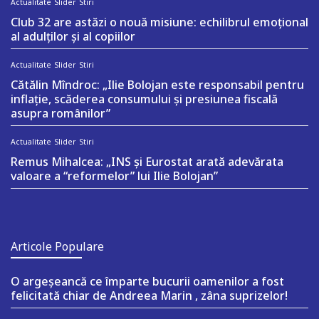
Actualitate
Slider
Stiri
Club 32 are astăzi o nouă misiune: echilibrul emoțional
al adulților și al copiilor
Actualitate
Slider
Stiri
Cătălin Mîndroc: „Ilie Bolojan este responsabil pentru
inflație, scăderea consumului și presiunea fiscală
asupra românilor”
Actualitate
Slider
Stiri
Remus Mihalcea: „INS și Eurostat arată adevărata
valoare a “reformelor” lui Ilie Bolojan”
Articole Populare
O argeşeancă ce împarte bucurii oamenilor a fost
felicitată chiar de Andreea Marin , zâna suprizelor!