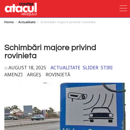
Home
Actualitate
Schimbări majore privind rovinieta
Skip
to
content
Schimbări majore privind
rovinieta
AUGUST 18, 2025
ACTUALITATE
SLIDER
STIRI
AMENZI
ARGEȘ
ROVINIETĂ