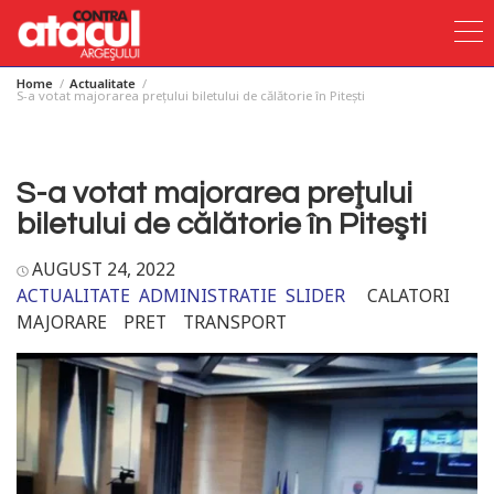
Home
Actualitate
Skip
S-a votat majorarea preţului biletului de călătorie în Piteşti
to
content
S-a votat majorarea preţului
biletului de călătorie în Piteşti
AUGUST 24, 2022
ACTUALITATE
ADMINISTRATIE
SLIDER
CALATORI
MAJORARE
PRET
TRANSPORT