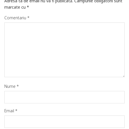
Adresa ta de email nu va fi publicată.
Câmpurile obligatorii sunt
marcate cu
*
Comentariu
*
Nume
*
Email
*