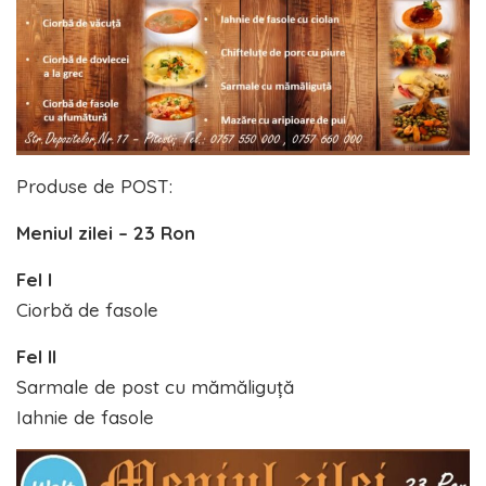
Produse de POST:
Meniul zilei – 23 Ron
Fel I
Ciorbă de fasole
Fel II
Sarmale de post cu mămăliguță
Iahnie de fasole