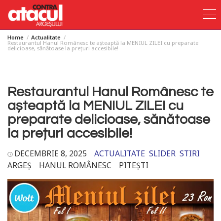
Home
Actualitate
Skip
Restaurantul Hanul Românesc te așteaptă la MENIUL ZILEI cu preparate
delicioase, sănătoase la prețuri accesibile!
to
content
Restaurantul Hanul Românesc te
așteaptă la MENIUL ZILEI cu
preparate delicioase, sănătoase
la prețuri accesibile!
DECEMBRIE 8, 2025
ACTUALITATE
SLIDER
STIRI
ARGEȘ
HANUL ROMÂNESC
PITEȘTI