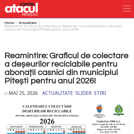
Home
Actualitate
Skip
Reamintire: Graficul de colectare a deșeurilor reciclabile pentru abonații
casnici din municipiul Pitești pentru anul 2026!
to
content
Reamintire: Graficul de colectare
a deșeurilor reciclabile pentru
abonații casnici din municipiul
Pitești pentru anul 2026!
MAI 25, 2026
ACTUALITATE
SLIDER
STIRI