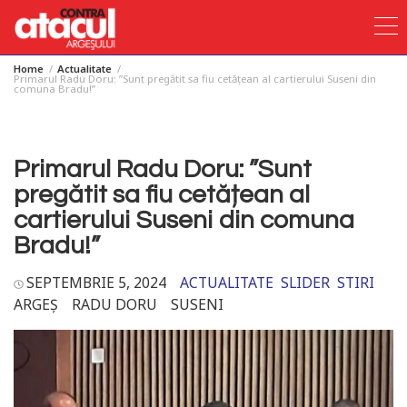
Home
Actualitate
Skip
Primarul Radu Doru: ”Sunt pregătit sa fiu cetățean al cartierului Suseni din
comuna Bradu!”
to
content
Primarul Radu Doru: ”Sunt
pregătit sa fiu cetățean al
cartierului Suseni din comuna
Bradu!”
SEPTEMBRIE 5, 2024
ACTUALITATE
SLIDER
STIRI
ARGEȘ
RADU DORU
SUSENI