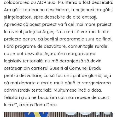
colaborarea cu ADR Sud Muntenia a fost deosebită.
Am găsit totdeauna deschidere, funcționarii pregătiți
și înțelegători, spre deosebire de alte entități.
Apreciez că acest proiect va fi cel mai mare proiect
la nivelul județului Argeș. Nu cred că vor mai fi alte
proiecte pentru că banii și programele sunt pe final.
Fără programe de dezvoltare, comunitățile rurale
nu se pot dezvolta. Așteptăm reorganizarea
legislativ teritorială, nu mă deranjează să devin
cetățean din cartierul Suseni al Comunei Bradu
pentru dezvoltare, ca să fac un spirit de glumă, așa
că mai departe e mai e mult până la reorganizarea
administrativ teritorială. Mulțumesc încă o dată,
felicitări și să ne bucurăm cât mai repede de acest
lucru!”, a spus Radu Doru.
Player