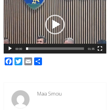
video
00:00
01:35
Facebook
Twitter
Email
Partajează
Maia Simoiu