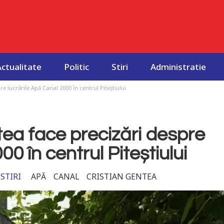
Actualitate
Politic
Stiri
Administratie
e lucrările Apă Canal 2000 în centrul Piteștiului
tea face precizări despre
0 în centrul Piteștiului
STIRI
APĂ
CANAL
CRISTIAN GENTEA