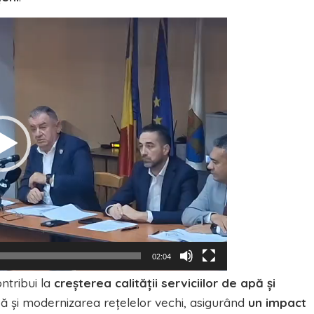
02:04
ntribui la
creșterea calității serviciilor de apă și
pă și modernizarea rețelelor vechi, asigurând
un impact