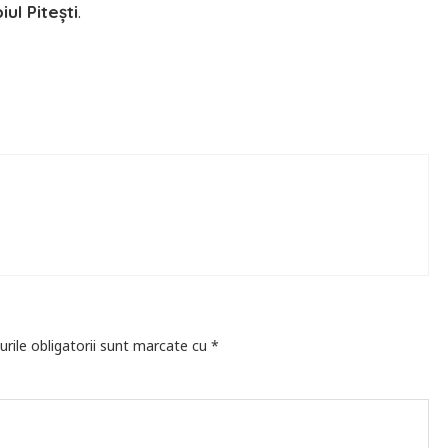
ul Pitești
.
ă
rile obligatorii sunt marcate cu
*