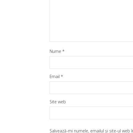
Nume
*
Email
*
Site web
Salvează-mi numele, emailul și site-ul web 