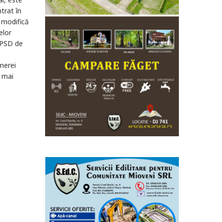
trat în
 modifică
elor
 PSD de
merei
e mai