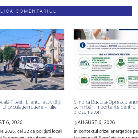
cală Pitești: bilanțul activității
Simona Bucura-Oprescu anu
ul circulației rutiere – iulie
schimbări importante pentru
prosumatori
T 6, 2026
AUGUST 6, 2026
lie 2026, cei 32 de polițiști locali
În contextul crizei energetice p
ii în domeniul circulației au
traversează România și nu numa