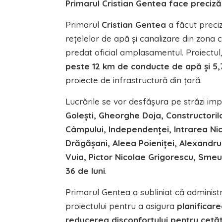
Primarul Cristian Gentea face precizăr
Primarul
Cristian Gentea
a făcut preci
rețelelor de apă și canalizare din zona c
predat oficial amplasamentul. Proiectul
peste 12 km de conducte de apă și 5,
proiecte de infrastructură din țară.
Lucrările se vor desfășura pe străzi i
Golești, Gheorghe Doja, Constructoril
Câmpului, Independenței, Intrarea Nic
Drăgășani, Aleea Poieniței, Alexandru
Vuia, Pictor Nicolae Grigorescu, Smeur
36 de luni
.
Primarul Gentea a subliniat că adminis
proiectului pentru a asigura
planificar
reducerea disconfortului pentru cetă