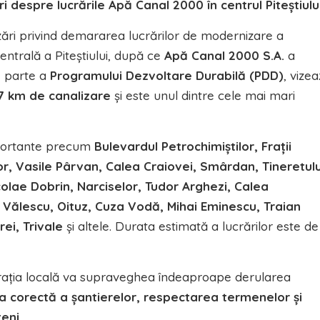
i despre lucrările Apă Canal 2000 în centrul Piteștiulu
zări privind demararea lucrărilor de modernizare a
entrală a Piteștiului, după ce
Apă Canal 2000 S.A.
a
, parte a
Programului Dezvoltare Durabilă (PDD)
, vize
7 km de canalizare
și este unul dintre cele mai mari
mportante precum
Bulevardul Petrochimiștilor, Frații
or, Vasile Pârvan, Calea Craiovei, Smârdan, Tineretulu
olae Dobrin, Narciselor, Tudor Arghezi, Calea
 Vălescu, Oituz, Cuza Vodă, Mihai Eminescu, Traian
ei, Trivale
și altele. Durata estimată a lucrărilor este de
trația locală va supraveghea îndeaproape derularea
ea corectă a șantierelor, respectarea termenelor și
țeni
.