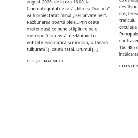
august 2026, de la ora 18.00, la
desfășur
Cinematograful de artă „Mircea Diaconu”
creșterea 
va fi proiectatat filmul „Her private hell”.
traficului
Răzbunarea poartă piele…Prin ceața
circulația
misterioasă ce pune stăpânire pe o
Principal
metropolă futuristă, dezlănțuind o
contraven
entitate enigmatică și mortală, o tânără
166.485 d
tulburată își caută tatăl. Drumul […]
încălcarea
CITEȘTE MAI MULT...
CITEȘTE 