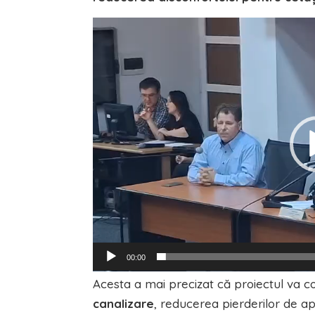
Player
video
00:00
Acesta a mai precizat că proiectul va co
canalizare
, reducerea pierderilor de a