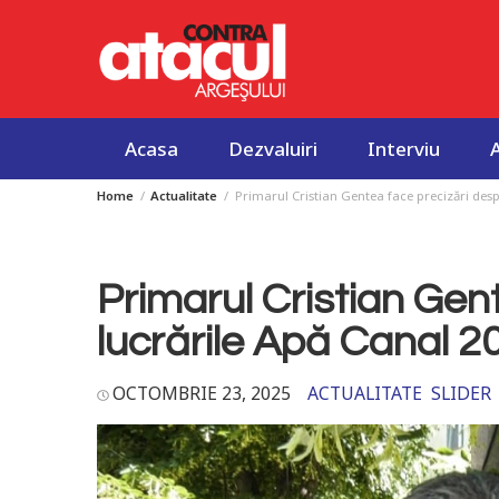
Acasa
Dezvaluiri
Interviu
Home
Actualitate
Primarul Cristian Gentea face precizări despr
Skip
to
content
Primarul Cristian Gen
lucrările Apă Canal 200
OCTOMBRIE 23, 2025
ACTUALITATE
SLIDER