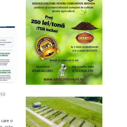
nță
e care o
i, este