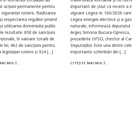
at acțiuni permanente pentru
important de știut că recent a in
siguranței rutiere, fluidizarea
vigoare Legea nr. 160/2026 care
 și respectarea regulilor privind
Legea energiei electrice și a gaz
 și utilizarea domeniului public.
naturale, informează deputatul
ele rezultate: 658 de sancțiuni
Argeș Simona Bucura-Oprescu,
ționale, în valoare totală de
președinte OFSD, chestor al Ca
e lei; 462 de sancțiuni pentru
Deputaților. Este una dintre cel
 legislației rutiere și 924 […]
importante schimbări din […]
MAI MULT...
CITEȘTE MAI MULT...