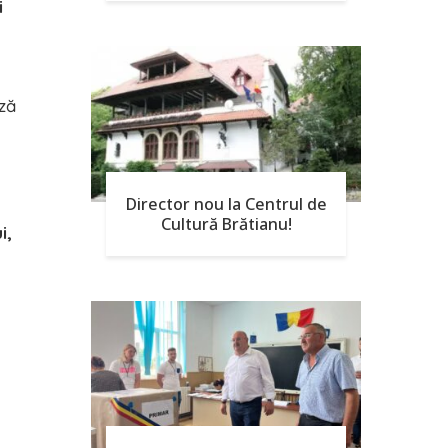
i
ază
Director nou la Centrul de
Cultură Brătianu!
i,