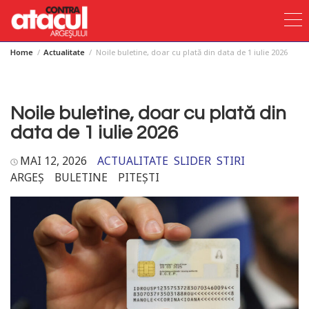
Home
Actualitate
Noile buletine, doar cu plată din data de 1 iulie 2026
Skip
to
content
Noile buletine, doar cu plată din
data de 1 iulie 2026
MAI 12, 2026
ACTUALITATE
SLIDER
STIRI
ARGEȘ
BULETINE
PITEȘTI