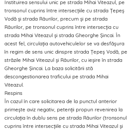
Instituirea sensului unic pe strada Mihai Viteazul, pe
tronsonul cuprins între intersecțiile cu strada Țepeș
Vodă și strada Râurilor, precum și pe strada
Râurilor, pe tronsonul cuprins între intersecția cu
strada Mihai Viteazul și strada Gheorghe Șincai. În
acest fel, circulația autovehiculelor se va desfășura
în regim de sens unic dinspre strada Țepeș Vodă, pe
străzile Mihai Viteazul și Râurilor, cu ieșire în strada
Gheorghe Șincai. La baza solicitării stă
descongestionarea traficului pe strada Mihai
Viteazul.
Respins
În cazul în care solicitarea de la punctul anterior
primește aviz negativ, petenții propun revenirea la
circulația în dublu sens pe strada Râurilor (tronsonul
cuprins între intersecțiile cu strada Mihai Viteazul și