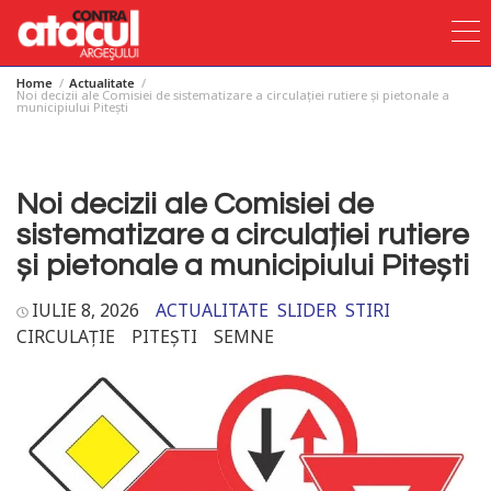
Home
Actualitate
Skip
Noi decizii ale Comisiei de sistematizare a circulației rutiere și pietonale a
municipiului Pitești
to
content
Noi decizii ale Comisiei de
sistematizare a circulației rutiere
și pietonale a municipiului Pitești
IULIE 8, 2026
ACTUALITATE
SLIDER
STIRI
CIRCULAȚIE
PITEȘTI
SEMNE