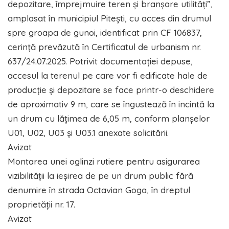
depozitare, împrejmuire teren și branșare utilități”,
amplasat în municipiul Pitești, cu acces din drumul
spre groapa de gunoi, identificat prin CF 106837,
cerință prevăzută în Certificatul de urbanism nr.
637/24.07.2025. Potrivit documentației depuse,
accesul la terenul pe care vor fi edificate hale de
producție și depozitare se face printr-o deschidere
de aproximativ 9 m, care se îngustează în incintă la
un drum cu lățimea de 6,05 m, conform planșelor
U01, U02, U03 și U03.1 anexate solicitării.
Avizat
Montarea unei oglinzi rutiere pentru asigurarea
vizibilității la ieșirea de pe un drum public fără
denumire în strada Octavian Goga, în dreptul
proprietății nr. 17.
Avizat