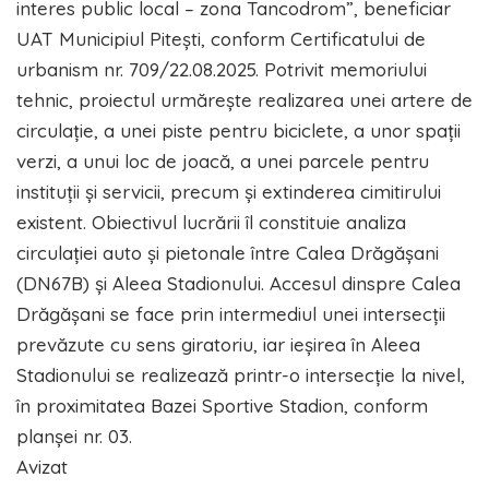
interes public local – zona Tancodrom”, beneficiar
UAT Municipiul Pitești, conform Certificatului de
urbanism nr. 709/22.08.2025. Potrivit memoriului
tehnic, proiectul urmărește realizarea unei artere de
circulație, a unei piste pentru biciclete, a unor spații
verzi, a unui loc de joacă, a unei parcele pentru
instituții și servicii, precum și extinderea cimitirului
existent. Obiectivul lucrării îl constituie analiza
circulației auto și pietonale între Calea Drăgășani
(DN67B) și Aleea Stadionului. Accesul dinspre Calea
Drăgășani se face prin intermediul unei intersecții
prevăzute cu sens giratoriu, iar ieșirea în Aleea
Stadionului se realizează printr-o intersecție la nivel,
în proximitatea Bazei Sportive Stadion, conform
planșei nr. 03.
Avizat