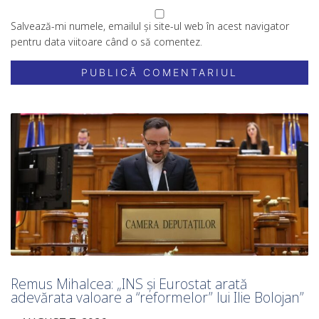
Salvează-mi numele, emailul și site-ul web în acest navigator
pentru data viitoare când o să comentez.
Remus Mihalcea: „INS și Eurostat arată
adevărata valoare a “reformelor” lui Ilie Bolojan”