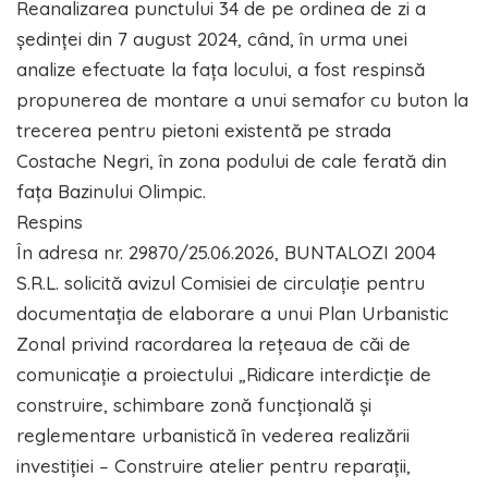
Reanalizarea punctului 34 de pe ordinea de zi a
ședinței din 7 august 2024, când, în urma unei
analize efectuate la fața locului, a fost respinsă
propunerea de montare a unui semafor cu buton la
trecerea pentru pietoni existentă pe strada
Costache Negri, în zona podului de cale ferată din
fața Bazinului Olimpic.
Respins
În adresa nr. 29870/25.06.2026, BUNTALOZI 2004
S.R.L. solicită avizul Comisiei de circulație pentru
documentația de elaborare a unui Plan Urbanistic
Zonal privind racordarea la rețeaua de căi de
comunicație a proiectului „Ridicare interdicție de
construire, schimbare zonă funcțională și
reglementare urbanistică în vederea realizării
investiției – Construire atelier pentru reparații,