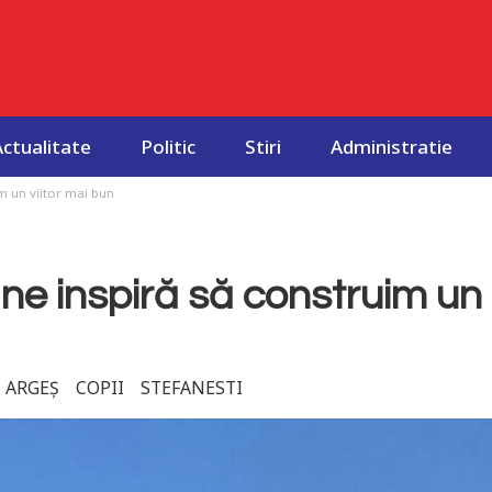
Actualitate
Politic
Stiri
Administratie
im un viitor mai bun
 ne inspiră să construim un
ARGEȘ
COPII
STEFANESTI