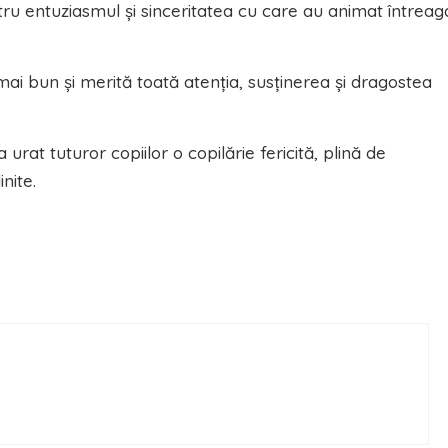
ru entuziasmul și sinceritatea cu care au animat întreag
 mai bun și merită toată atenția, susținerea și dragostea
 urat tuturor copiilor o copilărie fericită, plină de
nite.
ă