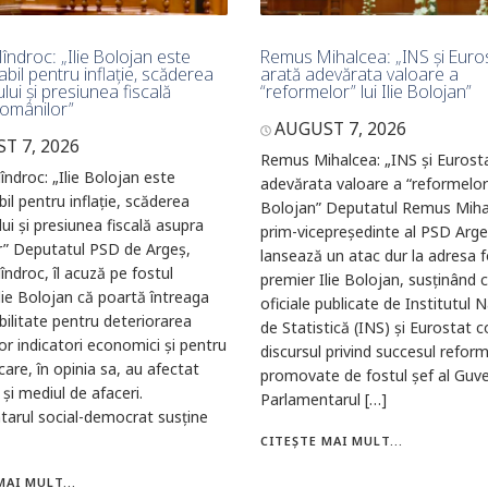
îndroc: „Ilie Bolojan este
Remus Mihalcea: „INS și Euro
bil pentru inflație, scăderea
arată adevărata valoare a
ui și presiunea fiscală
“reformelor” lui Ilie Bolojan”
omânilor”
AUGUST 7, 2026
T 7, 2026
Remus Mihalcea: „INS și Eurost
îndroc: „Ilie Bolojan este
adevărata valoare a “reformelor” 
il pentru inflație, scăderea
Bolojan” Deputatul Remus Miha
i și presiunea fiscală asupra
prim-vicepreședinte al PSD Arge
r” Deputatul PSD de Argeș,
lansează un atac dur la adresa f
îndroc, îl acuză pe fostul
premier Ilie Bolojan, susținând 
lie Bolojan că poartă întreaga
oficiale publicate de Institutul N
ilitate pentru deteriorarea
de Statistică (INS) și Eurostat c
ilor indicatori economici și pentru
discursul privind succesul refor
care, în opinia sa, au afectat
promovate de fostul șef al Guve
 și mediul de afaceri.
Parlamentarul […]
tarul social-democrat susține
CITEȘTE MAI MULT...
MAI MULT...