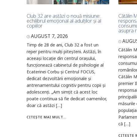
Club 32 are astăzi o nouă misiune:
Cătălin M
echilibrul emoțional al adulților și al
responsa
copiilor
consumul
asupra r
AUGUST 7, 2026
AUGUS
Timp de 28 de ani, Club 32 a fost un
Cătălin M
reper pentru mulți piteșteni. Astăzi, în
responsab
aceeași locație din centrul orașului,
consumulu
funcționează cabinetul de psihologie al
românilo
Ecaterinei Corbu și Centrul FOCUS,
Cătălin M
dedicat dezvoltării emoționale și
premier I
antrenamentului cognitiv pentru copii și
responsab
adolescenți. „Am simțit că acest loc
principal
poate continua să fie dedicat oamenilor,
măsurile 
doar că astăzi […]
populația
Parlamen
CITEȘTE MAI MULT...
că […]
CITEȘTE 