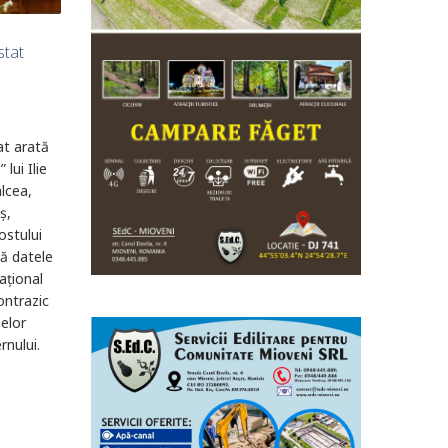
stat
at arată
lui Ilie
lcea,
ș,
ostului
că datele
ațional
ontrazic
melor
rnului.