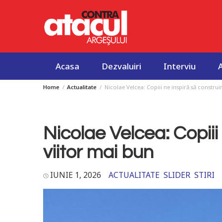
Acasa
Dezvaluiri
Interviu
Home
Actualitate
Nicolae Velcea: Copiii ne inspiră să constru
Skip
to
content
Nicolae Velcea: Copiii
viitor mai bun
IUNIE 1, 2026
ACTUALITATE
SLIDER
STIRI