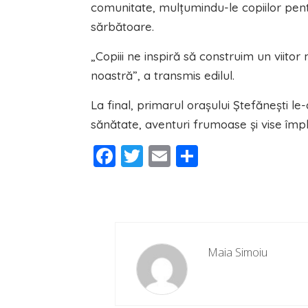
comunitate, mulțumindu-le copiilor pent
sărbătoare.
„Copiii ne inspiră să construim un viitor
noastră”, a transmis edilul.
La final, primarul orașului Ștefănești le-a
sănătate, aventuri frumoase și vise împli
Facebook
Twitter
Email
Partajeaz
Maia Simoiu