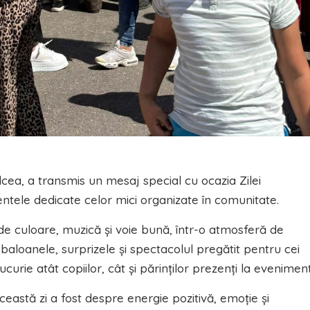
lcea, a transmis un mesaj special cu ocazia Zilei
entele dedicate celor mici organizate în comunitate.
n de culoare, muzică și voie bună, într-o atmosferă de
 baloanele, surprizele și spectacolul pregătit pentru cei
ie atât copiilor, cât și părinților prezenți la eveniment
ceastă zi a fost despre energie pozitivă, emoție și