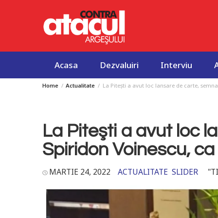
Acasa
Dezvaluiri
Interviu
Home
Actualitate
La Piteşti a avut loc lansare de carte, sem
Skip
to
content
La Piteşti a avut loc
Spiridon Voinescu, ca
MARTIE 24, 2022
ACTUALITATE
SLIDER
"T