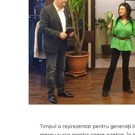
Timpul a reprezentat pentru generaţii în
mereu sursa marilor opere poetice. În aj