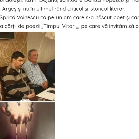
rgeş şi nu în ultimul rând criticul şi istoricul literar,
 Sprică Voinescu ca pe un om care s-a născut poet şi ca
a cărţii de poezii „Timpul Viitor „, pe care vă invităm să o