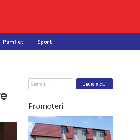
Pamflet
Sport
Search
for:
re
Promoteri