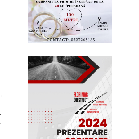
 a
,
,
i