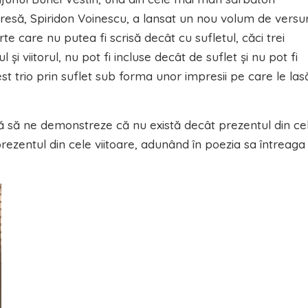
de presă, Spiridon Voinescu, a lansat un nou volum de versur
rte care nu putea fi scrisă decât cu sufletul, căci trei
şi viitorul, nu pot fi incluse decât de suflet şi nu pot fi
t trio prin suflet sub forma unor impresii pe care le las
că să ne demonstreze că nu există decât prezentul din ce
prezentul din cele viitoare, adunând în poezia sa întreaga