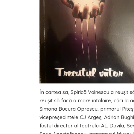
În cartea sa, Spirică Voinescu a reuşit 
reuşit să facă o mare întâlnire, căci la
Simona Bucura Oprescu, primarul Piteşti
vicepreşedintele CJ Argeş, Adrian Bug
fostul director al teatrului AL. Davila, Se
Sorin Apostoliceanu, managerul Muzeului