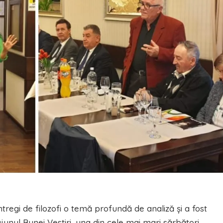
tregi de filozofi o temă profundă de analiză şi a fost
unul Bunei Vestiri, una din cele mai mari sărbători