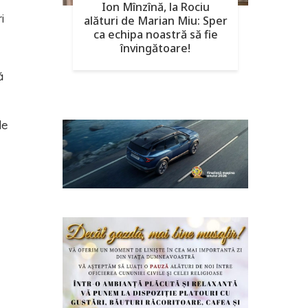
Ion Mînzînă, la Rociu
i
alături de Marian Miu: Sper
ca echipa noastră să fie
învingătoare!
ă
le