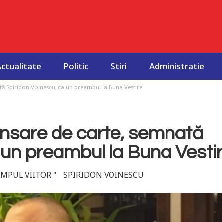
Actualitate
Politic
Stiri
Administratie
nată Spiridon Voinescu, ca un preambul la Buna Vestire
 lansare de carte, semnată
 un preambul la Buna Vesti
IMPUL VIITOR "
SPIRIDON VOINESCU