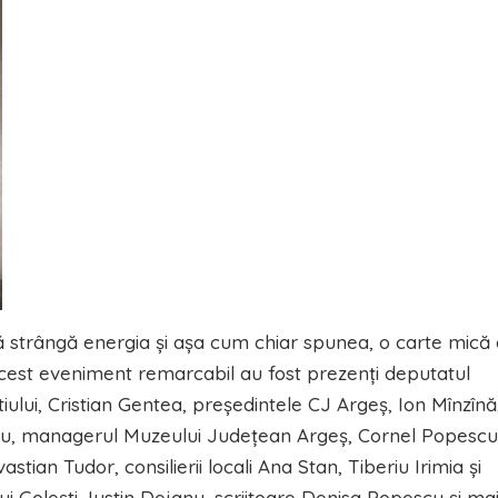
să strângă energia şi aşa cum chiar spunea, o carte mică
 acest eveniment remarcabil au fost prezenţi deputatul
ului, Cristian Gentea, preşedintele CJ Argeş, Ion Mînzînă
hiu, managerul Muzeului Judeţean Argeş, Cornel Popescu
vastian Tudor, consilierii locali Ana Stan, Tiberiu Irimia şi
 Goleşti, Iustin Dejanu, scriitoare Denisa Popescu şi ma