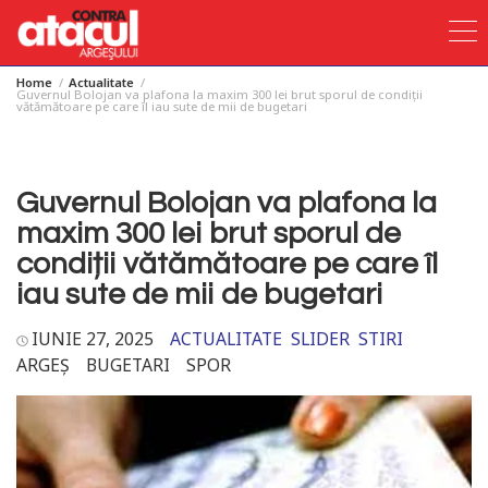
Home
Actualitate
Skip
Guvernul Bolojan va plafona la maxim 300 lei brut sporul de condiții
vătămătoare pe care îl iau sute de mii de bugetari
to
content
Guvernul Bolojan va plafona la
maxim 300 lei brut sporul de
condiții vătămătoare pe care îl
iau sute de mii de bugetari
IUNIE 27, 2025
ACTUALITATE
SLIDER
STIRI
ARGEȘ
BUGETARI
SPOR