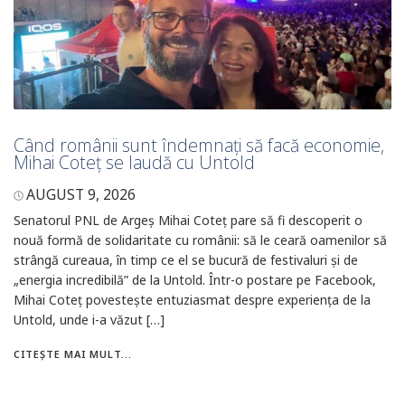
Când românii sunt îndemnați să facă economie,
Mihai Coteț se laudă cu Untold
AUGUST 9, 2026
Senatorul PNL de Argeș Mihai Coteț pare să fi descoperit o
nouă formă de solidaritate cu românii: să le ceară oamenilor să
strângă cureaua, în timp ce el se bucură de festivaluri și de
„energia incredibilă” de la Untold. Într-o postare pe Facebook,
Mihai Coteț povestește entuziasmat despre experiența de la
Untold, unde i-a văzut […]
CITEȘTE MAI MULT...