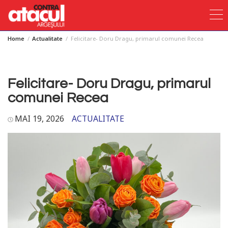
Home
Actualitate
Felicitare- Doru Dragu, primarul comunei Recea
Skip
to
content
Felicitare- Doru Dragu, primarul
comunei Recea
MAI 19, 2026
ACTUALITATE