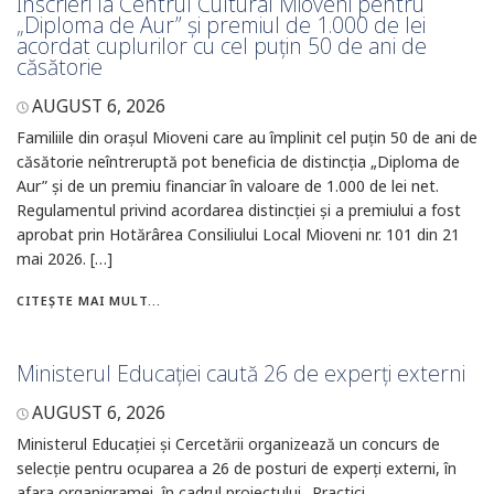
Înscrieri la Centrul Cultural Mioveni pentru
„Diploma de Aur” și premiul de 1.000 de lei
acordat cuplurilor cu cel puțin 50 de ani de
căsătorie
AUGUST 6, 2026
Familiile din orașul Mioveni care au împlinit cel puțin 50 de ani de
căsătorie neîntreruptă pot beneficia de distincția „Diploma de
Aur” și de un premiu financiar în valoare de 1.000 de lei net.
Regulamentul privind acordarea distincției și a premiului a fost
aprobat prin Hotărârea Consiliului Local Mioveni nr. 101 din 21
mai 2026. […]
CITEȘTE MAI MULT...
Ministerul Educației caută 26 de experți externi
AUGUST 6, 2026
Ministerul Educației și Cercetării organizează un concurs de
selecție pentru ocuparea a 26 de posturi de experți externi, în
afara organigramei, în cadrul proiectului „Practici