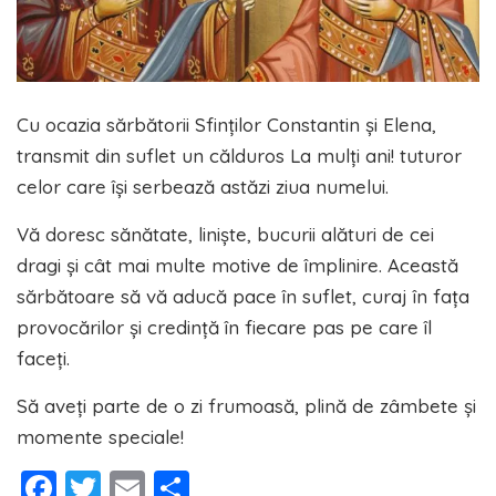
Cu ocazia sărbătorii Sfinților Constantin și Elena,
transmit din suflet un călduros La mulți ani! tuturor
celor care își serbează astăzi ziua numelui.
Vă doresc sănătate, liniște, bucurii alături de cei
dragi și cât mai multe motive de împlinire. Această
sărbătoare să vă aducă pace în suflet, curaj în fața
provocărilor și credință în fiecare pas pe care îl
faceți.
Să aveți parte de o zi frumoasă, plină de zâmbete și
momente speciale!
Facebook
Twitter
Email
Partajează