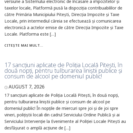
versiune a Sistemului electronic de încasare a impozitelor și
taxelor locale, Platformă pusă la dispoziția contribuabililor de
către Primăria Municipiului Pitești, Direcția Impozite și Taxe
Locale, prin intermediul căreia se efectuează și comunicarea
electronică a actelor emise de către Direcția Impozite și Taxe
Locale. Platforma este […]
CITEȘTE MAI MULT...
17 sancțiuni aplicate de Poliția Locală Pitești, în
două nopți, pentru tulburarea liniștii publice și
consum de alcool pe domeniul public!
AUGUST 7, 2026
17 sancțiuni aplicate de Poliția Locală Pitești, în două nopți,
pentru tulburarea liniștii publice și consum de alcool pe
domeniul public! În nopțile de miercuri spre joi și de joi spre
vineri, polițiștii locali din cadrul Serviciului Ordine Publică și ai
Serviciului Intervenție la Evenimente al Poliției Locale Pitești au
desfășurat o amplă acțiune de […]