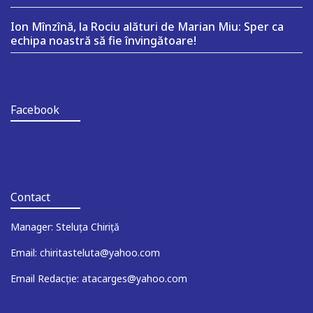
Ion Mînzînă, la Rociu alături de Marian Miu: Sper ca
echipa noastră să fie învingătoare!
Facebook
Contact
Manager: Steluța Chiriță
Email: chiritasteluta@yahoo.com
Email Redacție: atacarges@yahoo.com