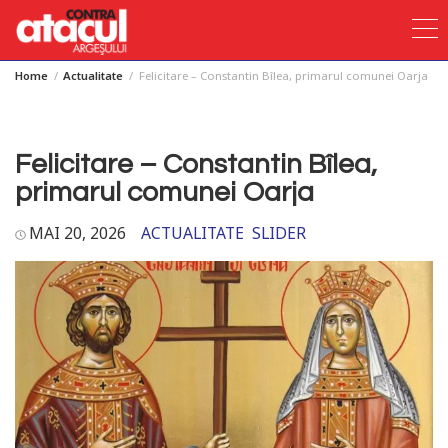
Home
Actualitate
Felicitare – Constantin Bîlea, primarul comunei Oarja
Skip
to
content
Felicitare – Constantin Bîlea,
primarul comunei Oarja
MAI 20, 2026
ACTUALITATE
SLIDER