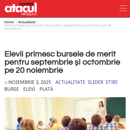
Home
Actualitate
Skip
Elevii primesc bursele de merit pentru septembrie și octombrie pe 20
noiembrie
to
content
Elevii primesc bursele de merit
pentru septembrie și octombrie
pe 20 noiembrie
NOIEMBRIE 3, 2025
ACTUALITATE
SLIDER
STIRI
BURSE
ELEVI
PLATĂ