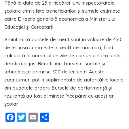
Până la data de 25 a fiecărei luni, inspectoratele
școlare trimit lista beneficiarilor și sumele estimate
către Direcția generală economică a Ministerului
Educației și Cercetării.
Amintim că bursele de merit sunt în valoare de 450
de lei, însă suma este în realitate mai mică, fiind
calculată la numărul de zile de cursuri dintr-o lună –
detalii mai jos. Beneficiarii burselor sociale și
tehnologice primesc 300 de lei lunar. Aceste
cuantumuri pot fi suplimentate de autoritățile locale
din bugetele proprii. Bursele de performanță și
reziliență au fost eliminate începând cu acest an
școlar.
Facebook
Twitter
Email
Partajează