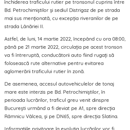
închiderea traficului rutier pe tronsonul cuprins între
Bd. Petrochimiștilor și sediul Distrigaz de pe strada
mai sus menționată, cu excepția riveranilor de pe
strada Lânăriei II.
Astfel, de luni, 14 martie 2022, începând cu ora 08:00,
până pe 21 martie 2022, circulația pe acest tronson
va fi întreruptă, conducătorii auto fiind rugați să
folosească rute alternative pentru evitarea
aglomerării traficului rutier în zonă.
De asemenea, accesul autovehiculelor de tonaj
mare este interzis pe Bd. Petrochimiștilor, în
perioada lucrărilor, traficul greu venit dinspre
București urmând a fi deviat pe A1, spre direcția
Râmnicu Vâlcea, și pe DN65, spre direcția Slatina.
Informațiile privitoare la evoluția lucrărilor vor fi