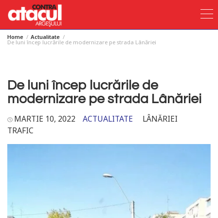
Home
Actualitate
Skip
De luni încep lucrările de modernizare pe strada Lânăriei
to
content
De luni încep lucrările de
modernizare pe strada Lânăriei
MARTIE 10, 2022
ACTUALITATE
LÂNĂRIEI
TRAFIC