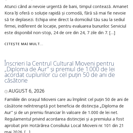
Atunci când ai nevoie urgentă de bani, timpul contează. Amanet
Kora îți oferă o soluție rapidă și comodă, fără să mai fie nevoie
să te deplasezi. Echipa vine direct la domiciliul tău sau la sediul
firmei, indiferent de locație, pentru evaluarea bunurilor. Serviciul
este disponibil non-stop, 24 de ore din 24, 7 zile din 7. […]
CITEȘTE MAI MULT...
Înscrieri la Centrul Cultural Mioveni pentru
„Diploma de Aur” și premiul de 1.000 de lei
acordat cuplurilor cu cel puțin 50 de ani de
căsătorie
AUGUST 6, 2026
Familiile din orașul Mioveni care au împlinit cel puțin 50 de ani de
căsătorie neîntreruptă pot beneficia de distincția „Diploma de
Aur” și de un premiu financiar în valoare de 1.000 de lei net.
Regulamentul privind acordarea distincției și a premiului a fost
aprobat prin Hotărârea Consiliului Local Mioveni nr. 101 din 21
mai 2026. […]