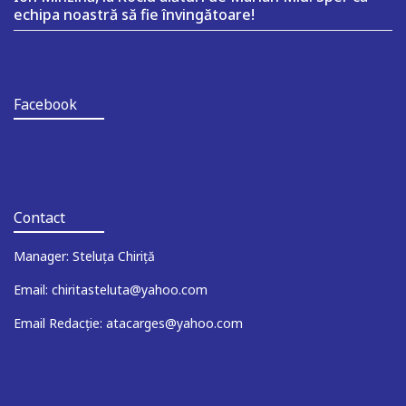
echipa noastră să fie învingătoare!
Facebook
Contact
Manager: Steluța Chiriță
Email: chiritasteluta@yahoo.com
Email Redacție: atacarges@yahoo.com