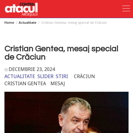
Home
Actualitate
Cristian Gentea, mesaj special de Crăciun
Skip
to
content
Cristian Gentea, mesaj special
de Crăciun
DECEMBRIE 23, 2024
ACTUALITATE
SLIDER
STIRI
CRĂCIUN
CRISTIAN GENTEA
MESAJ