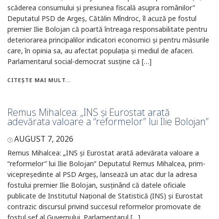
scăderea consumului și presiunea fiscală asupra românilor”
Deputatul PSD de Argeș, Cătălin Mîndroc, îl acuză pe fostul
premier Ilie Bolojan că poartă întreaga responsabilitate pentru
deteriorarea principalilor indicatori economici și pentru măsurile
care, în opinia sa, au afectat populația și mediul de afaceri.
Parlamentarul social-democrat susține că […]
CITEȘTE MAI MULT...
Remus Mihalcea: „INS și Eurostat arată
adevărata valoare a “reformelor” lui Ilie Bolojan”
AUGUST 7, 2026
Remus Mihalcea: „INS și Eurostat arată adevărata valoare a
“reformelor” lui Ilie Bolojan” Deputatul Remus Mihalcea, prim-
vicepreședinte al PSD Argeș, lansează un atac dur la adresa
fostului premier Ilie Bolojan, susținând că datele oficiale
publicate de Institutul Național de Statistică (INS) și Eurostat
contrazic discursul privind succesul reformelor promovate de
fostul șef al Guvernului. Parlamentarul […]