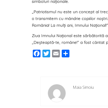
simboluri naționale.
„Patriotismul nu este un concept al trec
o transmitem cu mândrie copiilor noștri.
România! La mulți ani, Imnului Național!”, 
Ziua Imnului Național este sărbătorită an
„Deșteaptă-te, române!” a fost cântat p
Facebook
Twitter
Email
Partajeaz
Maia Simoiu