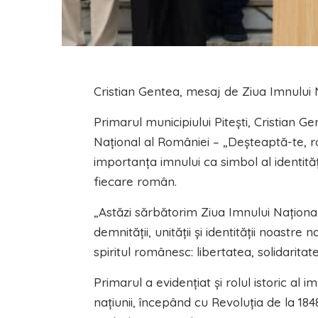
Cristian Gentea, mesaj de Ziua Imnului N
Primarul municipiului Pitești, Cristian G
Național al României – „Deșteaptă-te, rom
importanța imnului ca simbol al identităț
fiecare român.
„Astăzi sărbătorim Ziua Imnului Naționa
demnității, unității și identității noastr
spiritul românesc: libertatea, solidarita
Primarul a evidențiat și rolul istoric al 
națiunii, începând cu Revoluția de la 1848