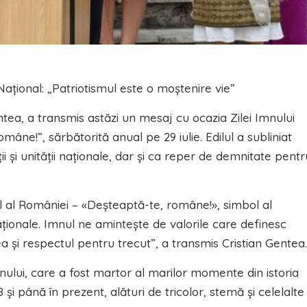
ațional: „Patriotismul este o moștenire vie”
entea, a transmis astăzi un mesaj cu ocazia Zilei Imnului
âne!”, sărbătorită anual pe 29 iulie. Edilul a subliniat
ii și unității naționale, dar și ca reper de demnitate pentr
l al României – «Deșteaptă-te, române!», simbol al
e naționale. Imnul ne amintește de valorile care definesc
tea și respectul pentru trecut”, a transmis Cristian Gentea.
imnului, care a fost martor al marilor momente din istoria
 și până în prezent, alături de tricolor, stemă și celelalte