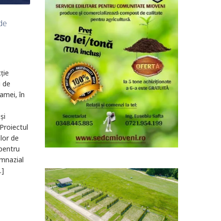
 de
ție
i de
ramei, în
și
Proiectul
lor de
 pentru
imnazial
…]