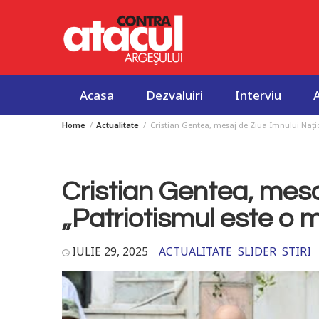
Acasa
Dezvaluiri
Interviu
Home
Actualitate
Cristian Gentea, mesaj de Ziua Imnului Națio
Skip
to
content
Cristian Gentea, mesa
„Patriotismul este o m
IULIE 29, 2025
ACTUALITATE
SLIDER
STIRI