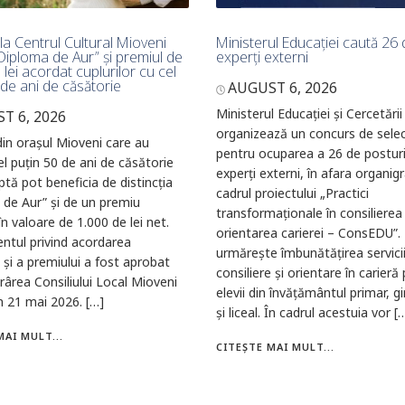
 la Centrul Cultural Mioveni
Ministerul Educației caută 26
Diploma de Aur” și premiul de
experți externi
lei acordat cuplurilor cu cel
 de ani de căsătorie
AUGUST 6, 2026
Ministerul Educației și Cercetării
T 6, 2026
organizează un concurs de selec
 din orașul Mioveni care au
pentru ocuparea a 26 de postur
cel puțin 50 de ani de căsătorie
experți externi, în afara organig
ptă pot beneficia de distincția
cadrul proiectului „Practici
de Aur” și de un premiu
transformaționale în consilierea 
în valoare de 1.000 de lei net.
orientarea carierei – ConsEDU”. 
ntul privind acordarea
urmărește îmbunătățirea servicii
i și a premiului a fost aprobat
consiliere și orientare în carieră
rârea Consiliului Local Mioveni
elevii din învățământul primar, g
in 21 mai 2026. […]
și liceal. În cadrul acestuia vor [
MAI MULT...
CITEȘTE MAI MULT...