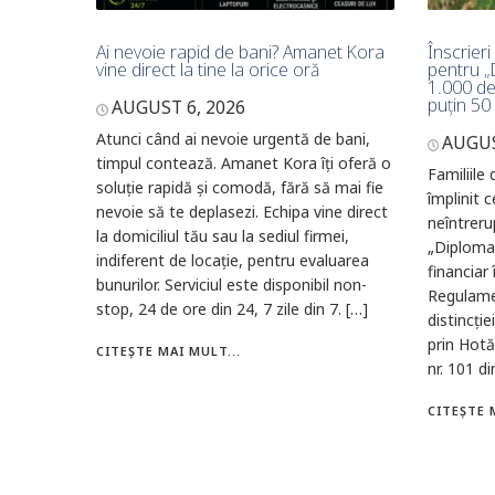
Ai nevoie rapid de bani? Amanet Kora
Înscrieri
vine direct la tine la orice oră
pentru „
1.000 de 
puțin 50
AUGUST 6, 2026
Atunci când ai nevoie urgentă de bani,
AUGUS
timpul contează. Amanet Kora îți oferă o
Familiile
soluție rapidă și comodă, fără să mai fie
împlinit 
nevoie să te deplasezi. Echipa vine direct
neîntreru
la domiciliul tău sau la sediul firmei,
„Diploma 
indiferent de locație, pentru evaluarea
financiar 
bunurilor. Serviciul este disponibil non-
Regulame
stop, 24 de ore din 24, 7 zile din 7. […]
distincție
prin Hotă
CITEȘTE MAI MULT...
nr. 101 d
CITEȘTE 