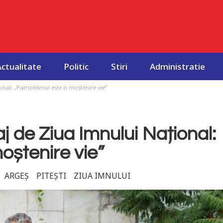
Actualitate
Politic
Stiri
Administratie
nal: „Patriotismul este o moștenire vie”
j de Ziua Imnului Național:
oștenire vie”
ARGEȘ
PITEȘTI
ZIUA IMNULUI