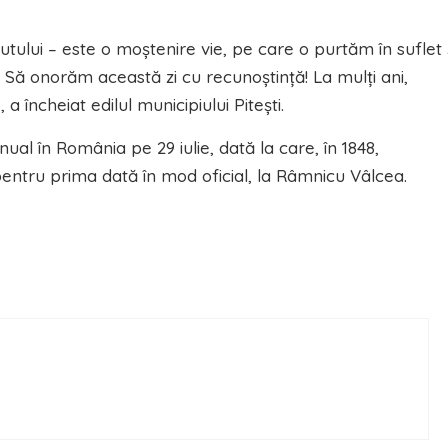
utului – este o moștenire vie, pe care o purtăm în suflet 
 Să onorăm această zi cu recunoștință! La mulți ani,
a încheiat edilul municipiului Pitești.
ual în România pe 29 iulie, dată la care, în 1848,
entru prima dată în mod oficial, la Râmnicu Vâlcea.
ă