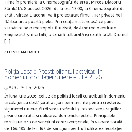
Filme în premieră la Cinematograful de artă „Mircea Diaconu”
Sâmbătă, 8 august 2026, de la ora 18.00, la Cinematograful de
artă „Mircea Diaconu” va fi proiectatat filmul „Her private hell”.
Răzbunarea poartă piele…Prin ceața misterioasă ce pune
stăpânire pe o metropolă futuristă, dezlănțuind o entitate
enigmatică și mortală, o tânără tulburată își caută tatăl. Drumul
[…]
CITEȘTE MAI MULT...
Poliția Locală Pitești: bilanțul activității în
domeniul circulației rutiere – iulie 2026
AUGUST 6, 2026
În luna iulie 2026, cei 32 de polițiști locali cu atribuții în domeniul
circulației au desfășurat acțiuni permanente pentru creșterea
siguranței rutiere, fluidizarea traficului și respectarea regulilor
privind circulația și utilizarea domeniului public. Principalele
rezultate: 658 de sancțiuni contravenționale, în valoare totală
de 166.485 de lei; 462 de sancțiuni pentru încălcarea legislației