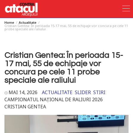
Home
Actualitate
Skip
Cristian Gentea: În perioada 15-17 mai, 55 de echipaje vor concura pe cele 11
probe speciale ale raliului
to
content
Cristian Gentea: În perioada 15-
17 mai, 55 de echipaje vor
concura pe cele 11 probe
speciale ale raliului
MAI 14, 2026
ACTUALITATE
SLIDER
STIRI
CAMPIONATUL NAȚIONAL DE RALIURI 2026
CRISTIAN GENTEA