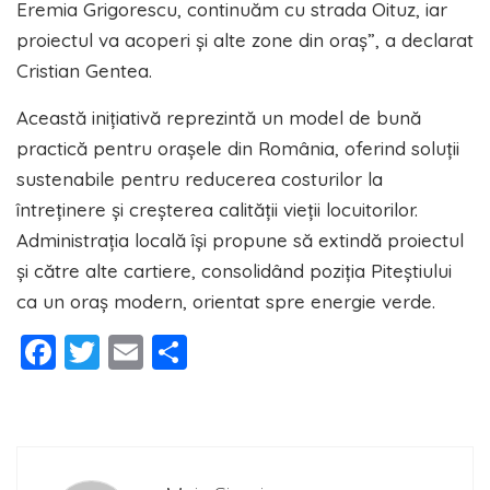
Eremia Grigorescu, continuăm cu strada Oituz, iar
proiectul va acoperi și alte zone din oraș”, a declarat
Cristian Gentea.
Această inițiativă reprezintă un model de bună
practică pentru orașele din România, oferind soluții
sustenabile pentru reducerea costurilor la
întreținere și creșterea calității vieții locuitorilor.
Administrația locală își propune să extindă proiectul
și către alte cartiere, consolidând poziția Piteștiului
ca un oraș modern, orientat spre energie verde.
Facebook
Twitter
Email
Partajează