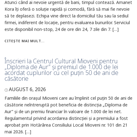
Atunci când ai nevoie urgentă de bani, timpul contează. Amanet
Kora îți oferă o soluție rapidă și comodă, fără să mai fie nevoie
să te deplasezi. Echipa vine direct la domiciliul tău sau la sediul
firmei, indiferent de locație, pentru evaluarea bunurilor. Serviciul
este disponibil non-stop, 24 de ore din 24, 7 zile din 7. […]
CITEȘTE MAI MULT...
Înscrieri la Centrul Cultural Mioveni pentru
„Diploma de Aur” și premiul de 1.000 de lei
acordat cuplurilor cu cel puțin 50 de ani de
căsătorie
AUGUST 6, 2026
Familiile din orașul Mioveni care au împlinit cel puțin 50 de ani de
căsătorie neîntreruptă pot beneficia de distincția „Diploma de
Aur” și de un premiu financiar în valoare de 1.000 de lei net.
Regulamentul privind acordarea distincției și a premiului a fost
aprobat prin Hotărârea Consiliului Local Mioveni nr. 101 din 21
mai 2026. […]