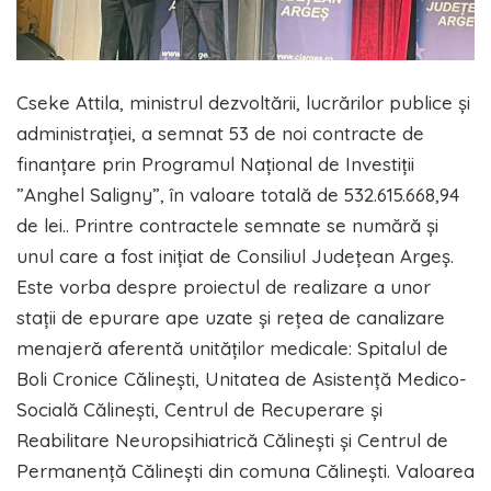
Cseke Attila, ministrul dezvoltării, lucrărilor publice și
administrației, a semnat 53 de noi contracte de
finanțare prin Programul Național de Investiții
”Anghel Saligny”, în valoare totală de 532.615.668,94
de lei.. Printre contractele semnate se numără și
unul care a fost inițiat de Consiliul Județean Argeș.
Este vorba despre proiectul de realizare a unor
stații de epurare ape uzate și rețea de canalizare
menajeră aferentă unităților medicale: Spitalul de
Boli Cronice Călinești, Unitatea de Asistență Medico-
Socială Călinești, Centrul de Recuperare și
Reabilitare Neuropsihiatrică Călinești și Centrul de
Permanență Călinești din comuna Călinești. Valoarea