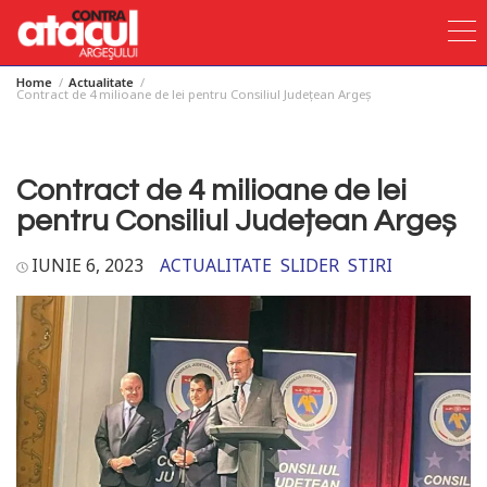
Home
Actualitate
Skip
Contract de 4 milioane de lei pentru Consiliul Județean Argeș
to
content
Contract de 4 milioane de lei
pentru Consiliul Județean Argeș
IUNIE 6, 2023
ACTUALITATE
SLIDER
STIRI