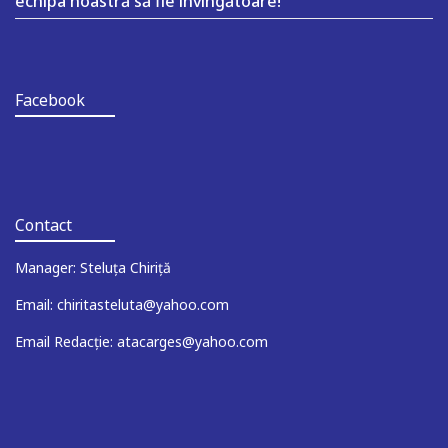
echipa noastră să fie învingătoare!
Facebook
Contact
Manager: Steluța Chiriță
Email: chiritasteluta@yahoo.com
Email Redacție: atacarges@yahoo.com