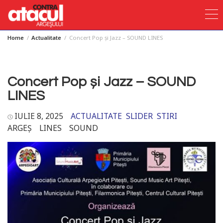
Home
Actualitate
Concert Pop și Jazz – SOUND LINES
Skip
to
content
Concert Pop și Jazz – SOUND
LINES
IULIE 8, 2025
ACTUALITATE
SLIDER
STIRI
ARGEȘ
LINES
SOUND