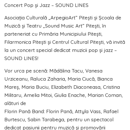
Concert Pop și Jazz – SOUND LINES
Asociația Culturală „ArpegioArt” Pitești și Școala de
Muzică și Teatru „Sound Music Art” Pitești, în
parteneriat cu Primăria Municipiului Pitești,
Filarmonica Pitești și Centrul Cultural Pitești, vă invită
la un concert special dedicat muzicii pop și jazz –
SOUND LINES!
Vor urca pe scenă: Mădălina Tacu, Vanesa
Urziceanu, Raluca Zaharia, Maria Ciucă, Bianca
Mareș, Maria Buciu, Elizabeth Diaconeasa, Cristina
Militaru, Amelia Mitoi, Giulia Enache, Marian Coman,
alături de
Florin Pană Band: Florin Pană, Attyla Vass, Rafael
Burtescu, Sabin Tarabega, pentru un spectacol
dedicat pasiunii pentru muzică și promovării