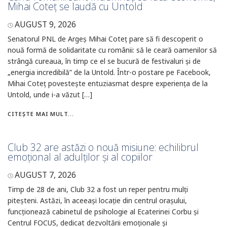
Mihai Coteț se laudă cu Untold
AUGUST 9, 2026
Senatorul PNL de Argeș Mihai Coteț pare să fi descoperit o
nouă formă de solidaritate cu românii: să le ceară oamenilor să
strângă cureaua, în timp ce el se bucură de festivaluri și de
„energia incredibilă” de la Untold. Într-o postare pe Facebook,
Mihai Coteț povestește entuziasmat despre experiența de la
Untold, unde i-a văzut […]
CITEȘTE MAI MULT...
Club 32 are astăzi o nouă misiune: echilibrul
emoțional al adulților și al copiilor
AUGUST 7, 2026
Timp de 28 de ani, Club 32 a fost un reper pentru mulți
piteșteni. Astăzi, în aceeași locație din centrul orașului,
funcționează cabinetul de psihologie al Ecaterinei Corbu și
Centrul FOCUS, dedicat dezvoltării emoționale și