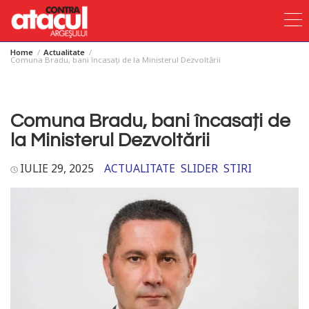
Home
Actualitate
Skip
Comuna Bradu, bani încasați de la Ministerul Dezvoltării
to
content
Comuna Bradu, bani încasați de
la Ministerul Dezvoltării
IULIE 29, 2025
ACTUALITATE
SLIDER
STIRI