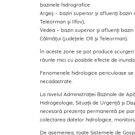
bazinele hidrografice
Argeș – bazin superior şi afluenţi bazin m
Teleorman şi Ilfov),
Vedea – bazin superior şi afluenţi bazin m
Călmăţui (judeţele: Olt şi Teleorman).
În aceste zone se pot produce scurgeri i
râurile mici cu posibile efecte de inundați
Fenomenele hidrologice periculoase se p
necadastrate.
La nivelul Administrației Bazinale de Ap
Hidrogeologie, Situații de Urgență și Dis
necesară prezența permanentă pe parcurs
colectarea datelor hidrologice, monitori
De asemenea, toate Sistemele de Gospod