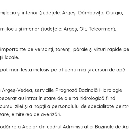
ijlociu şi inferior (judeţele: Argeș, Dâmboviţa, Giurgiu,
ijlociu şi inferior (judeţele: Argeș, Olt, Teleorman),
mportante pe versanți, torenți, pâraie și viituri rapide p
i locale.
ot manifesta inclusiv pe afluenți mici și cursuri de apă
ă Argeș-Vedea, serviciile Prognoză Bazinală Hidrologie
pecerat au intrat în stare de alertă hidrologică fiind
ul zilei și a nopții a personalului de specialitate pentr
zare, emiterea de averizări.
ărire a Apelor din cadrul Administrației Bazinale de A