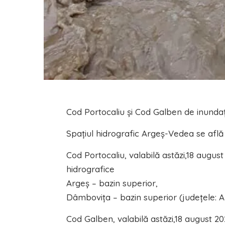
Cod Portocaliu și Cod Galben de inundaț
Spațiul hidrografic Argeș-Vedea se află 
Cod Portocaliu, valabilă astăzi,18 august 
hidrografice
Argeș – bazin superior,
Dâmboviţa – bazin superior (judeţele: A
Cod Galben, valabilă astăzi,18 august 20