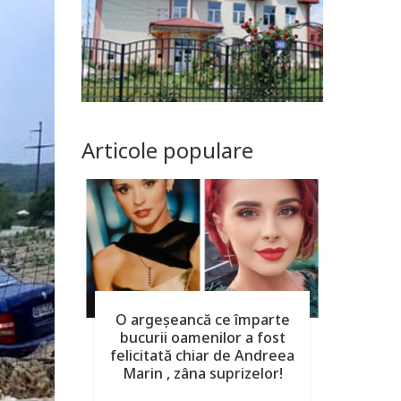
Articole populare
O argeşeancă ce împarte
bucurii oamenilor a fost
felicitată chiar de Andreea
Marin , zâna suprizelor!