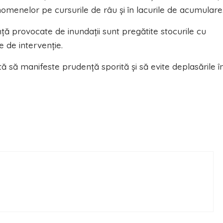
menelor pe cursurile de râu şi în lacurile de acumulare
nță provocate de inundații sunt pregătite stocurile cu
e de intervenție.
ă să manifeste prudență sporită și să evite deplasările î
ă