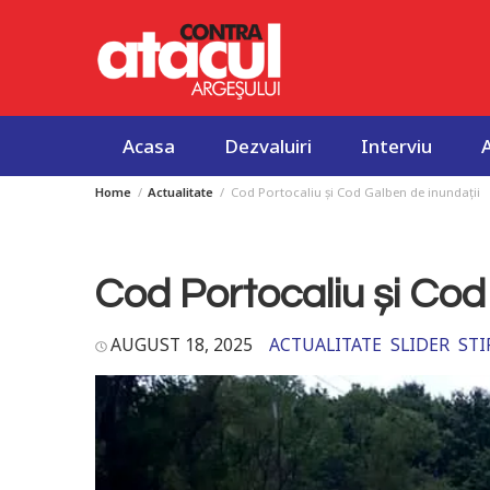
Acasa
Dezvaluiri
Interviu
Home
Actualitate
Cod Portocaliu și Cod Galben de inundații
Skip
to
content
Cod Portocaliu și Cod
AUGUST 18, 2025
ACTUALITATE
SLIDER
STI