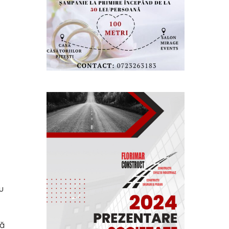
e
u
pă