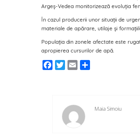
Argeș-Vedea monitorizează evoluția feno
În cazul producerii unor situații de urge
materiale de apărare, utilaje și formațiil
Populația din zonele afectate este rugat
apropierea cursurilor de apă.
Facebook
Twitter
Email
Partajeaz
Maia Simoiu