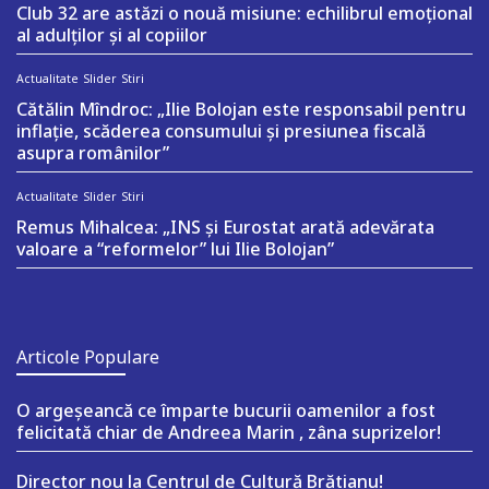
Club 32 are astăzi o nouă misiune: echilibrul emoțional
al adulților și al copiilor
Actualitate
Slider
Stiri
Cătălin Mîndroc: „Ilie Bolojan este responsabil pentru
inflație, scăderea consumului și presiunea fiscală
asupra românilor”
Actualitate
Slider
Stiri
Remus Mihalcea: „INS și Eurostat arată adevărata
valoare a “reformelor” lui Ilie Bolojan”
Articole Populare
O argeşeancă ce împarte bucurii oamenilor a fost
felicitată chiar de Andreea Marin , zâna suprizelor!
Director nou la Centrul de Cultură Brătianu!