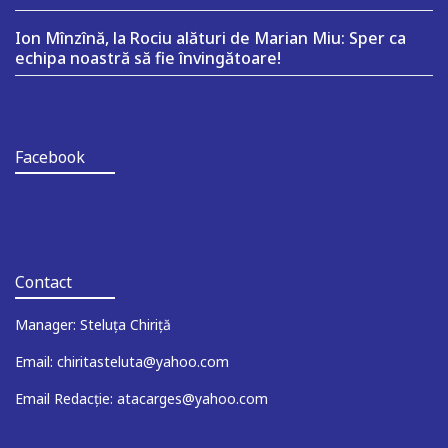
Ion Mînzînă, la Rociu alături de Marian Miu: Sper ca
echipa noastră să fie învingătoare!
Facebook
Contact
Manager: Steluța Chiriță
Email: chiritasteluta@yahoo.com
Email Redacție: atacarges@yahoo.com