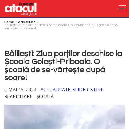
Home
Actualitate
Skip
Bălilești: Ziua porților deschise la Școala Golești-Priboaia. O școală de se-
vârtește după soare!
to
content
Bălilești: Ziua porților deschise la
Școala Golești-Priboaia. O
școală de se-vârtește după
soare!
MAI 15, 2024
ACTUALITATE
SLIDER
STIRI
REABILITARE
ȘCOALĂ