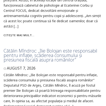
piteșteni. Astăzi, în aceeași locație din centrul orașului,
funcționează cabinetul de psihologie al Ecaterinei Corbu și
Centrul FOCUS, dedicat dezvoltării emoționale și
antrenamentului cognitiv pentru copii și adolescenți. „Am simțit
că acest loc poate continua să fie dedicat oamenilor, doar că
astăzi […]
CITEȘTE MAI MULT...
Cătălin Mîndroc: „Ilie Bolojan este responsabil
pentru inflație, scăderea consumului și
presiunea fiscală asupra românilor”
AUGUST 7, 2026
Cătălin Mîndroc: „Ilie Bolojan este responsabil pentru inflație,
scăderea consumului și presiunea fiscală asupra românilor”
Deputatul PSD de Argeș, Cătălin Mîndroc, îl acuză pe fostul
premier Ilie Bolojan că poartă întreaga responsabilitate pentru
deteriorarea principalilor indicatori economici și pentru măsurile
care, în opinia sa, au afectat populația și mediul de afaceri.