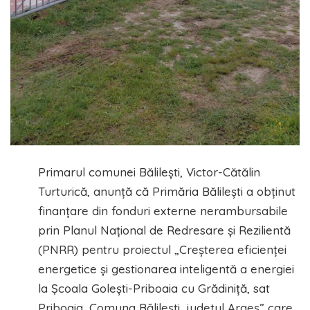
Primarul comunei Bălilești, Victor-Cătălin
Turturică, anunță că Primăria Bălilești a obținut
finanțare din fonduri externe nerambursabile
prin Planul Național de Redresare și Rezilientă
(PNRR) pentru proiectul „Creșterea eficienței
energetice și gestionarea inteligentă a energiei
la Școala Golești-Priboaia cu Grădiniță, sat
Priboaia, Comuna Bălilești, județul Argeș” care