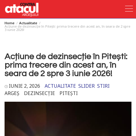
Home
Actualitate
Skip
Acțiune de dezinsecție în Pitești: prima trecere din acest an, în seara de 2 spre
3 iunie 2026!
to
content
Acțiune de dezinsecție în Pitești:
prima trecere din acest an, în
seara de 2 spre 3 iunie 2026!
IUNIE 2, 2026
ACTUALITATE
SLIDER
STIRI
ARGEȘ
DEZINSECȚIE
PITEȘTI