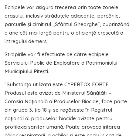
Echipele vor asigura trecerea prin toate zonele
orașului, inclusiv străduțele adiacente, parcările,
parcurile și cimitirul ,,Sfântul Gheorghe”, cuprinzând
o arie cât mai largă pentru o eficiență crescută a
întregului demers.
Stropirile vor fi efectuate de către echipele
Serviciului Public de Exploatare a Patrimoniului
Municipiului Pitești.
”Substanța utilizată este CYPERTOX FORTE.
Produsul este avizat de Ministerul Sănătății –
Comisia Națională a Produselor Biocide, face parte
din grupa 3, tip 18 și se regăsește în Registrul
național al produselor biocide avizate pentru
profilaxia sanitar umană. Poate provoca iritarea
căilor respiratorii, a ochilor și este nociv în caz de